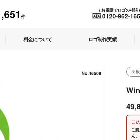
1,651
お電話でロゴの相談
\
0120-962-16
件
料金について
ロゴ制作実績
羽根
No.46508
Wi
49,
こ
ご購
ん。