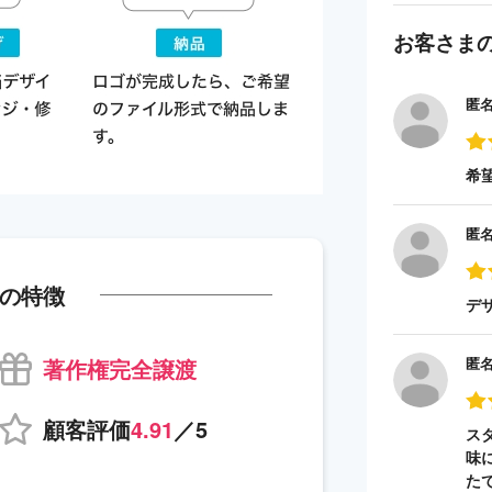
お客さま
匿
希
匿
の特徴
デ
著作権完全譲渡
匿
顧客評価
4.91
／5
ス
味
た