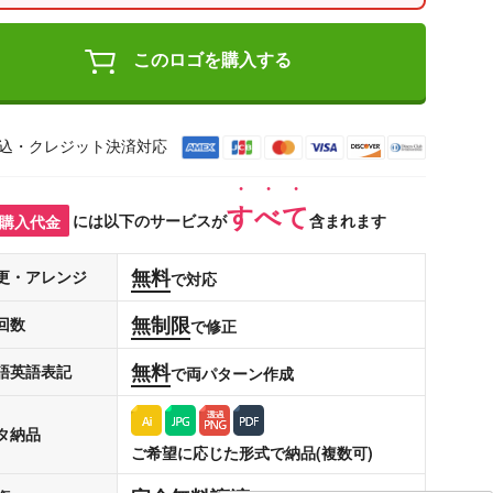
このロゴを購入する
込・クレジット決済対応
すべて
購入代金
には以下のサービスが
含まれます
無料
更・アレンジ
で対応
無制限
回数
で修正
無料
語英語表記
で両パターン作成
タ納品
ご希望に応じた形式で納品(複数可)