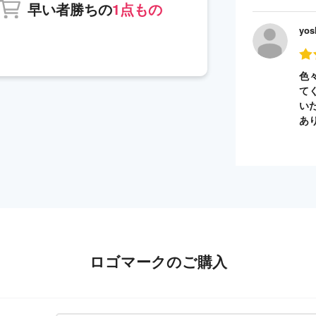
早い者勝ちの
1点もの
yos
色
て
い
あ
ロゴマークのご購入