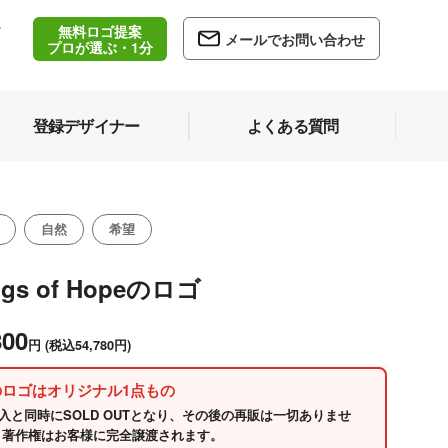
無料ロゴ提案
/
メールでお問い合わせ
5
プロが選ぶ・1分
登録デザイナー
よくある質問
自然
希望
ngs of Hopeのロゴ
800
円
(税込54,780円)
のロゴはオリジナル1点もの
入と同時にSOLD OUTとなり、その後の再販は一切ありませ
 著作権はお客様に完全譲渡されます。