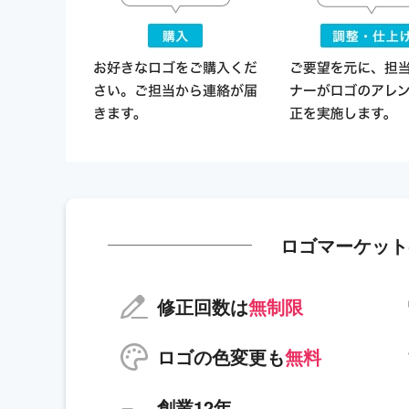
ロゴマーケット
修正回数は
無制限
ロゴの色変更も
無料
創業12年