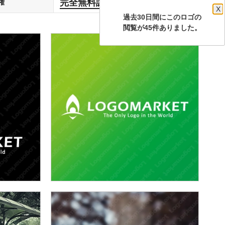
完全無料譲渡
権
します
X
過去30日間にこのロゴの
閲覧が45件ありました。