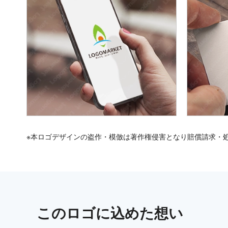
※本ロゴデザインの盗作・模倣は著作権侵害となり賠償請求・
この
ロゴ
に込めた想い