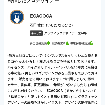
制作した
プロ
デザイナー
ECACOCA
石田 稔仁（いしだ なるひと）
グラフィックデザイナー歴24年
キャリア
身分証確認済
面談確認済
機密保持確認済
-当方出品ロゴについて- シンプルでスタイリッシュな映える
ロゴや かわいらしく愛されるロゴを得意としております。
ハイセンス、ハイクオリティ、ハイレベルな10年先にも褪せ
る事の無い 美しいロゴデザインのみを出品させて頂いており
ます。 販売させて頂いておりますロゴに関しまして 形状、
カラー、書体等、変更調整のご希望がございましたら お気軽
にお申し付けください。 -ECACOCA（えかこか）について-
「絵描こか」と楽しもうとする想いを忘れずに グラフィック
デザイナーの経験を活かし イラスト、デザインの制作販売に