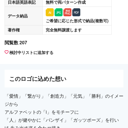
日本語英語表記
無料
で両パターン作成
データ納品
ご希望に応じた形式で納品(複数可)
著作権
完全無料譲渡
します
閲覧数 207
検討中リストに追加する
この
ロゴ
に込めた想い
「愛情」「繋がり」「創造力」「元気」「勝利」のイメー
ジから
アルファベットの「i」をモチーフに
「人」が健やかに「バンザイ」「ガッツポーズ」を行い
iを生み出す姿を合わせ描き