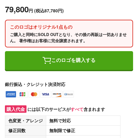
79,800
円
(税込87,780円)
このロゴはオリジナル1点もの
ご購入と同時にSOLD OUTとなり、その後の再販は一切ありませ
ん。 著作権はお客様に完全譲渡されます。
このロゴを購入する
銀行振込・クレジット決済対応
購入代金
には以下のサービスが
すべて
含まれます
色変更・アレンジ
無料
で対応
修正回数
無制限
で修正