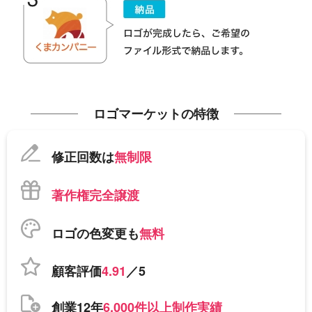
ロゴマーケットの特徴
修正回数は
無制限
著作権完全譲渡
ロゴの色変更も
無料
顧客評価
4.91
／5
創業12年
6,000件以上制作実績