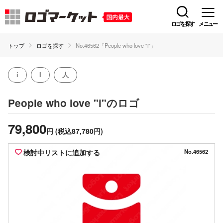
ロゴを探す
メニュー
トップ
ロゴを探す
No.46562「People who love "i"」
i
I
人
のロゴ
People who love "i"
79,800
円
(税込87,780円)
検討中リストに追加する
No.46562