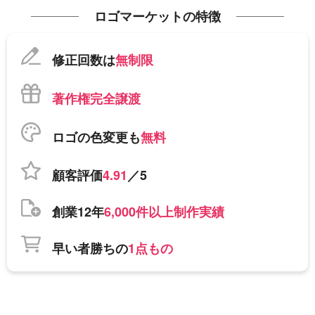
ロゴマーケットの特徴
修正回数は
無制限
著作権完全譲渡
ロゴの色変更も
無料
顧客評価
4.91
／5
創業12年
6,000件以上制作実績
早い者勝ちの
1点もの