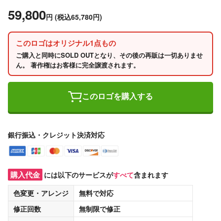
59,800
円
(税込65,780円)
このロゴはオリジナル1点もの
ご購入と同時にSOLD OUTとなり、その後の再販は一切ありませ
ん。 著作権はお客様に完全譲渡されます。
このロゴを購入する
銀行振込・クレジット決済対応
購入代金
には以下のサービスが
すべて
含まれます
色変更・アレンジ
無料
で対応
修正回数
無制限
で修正