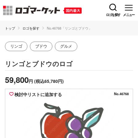
ロゴを探す
メニュー
トップ
ロゴを探す
No.46768「リンゴとブドウ」
リンゴ
ブドウ
グルメ
のロゴ
リンゴとブドウ
59,800
円
(税込65,780円)
検討中リストに追加する
No.46768