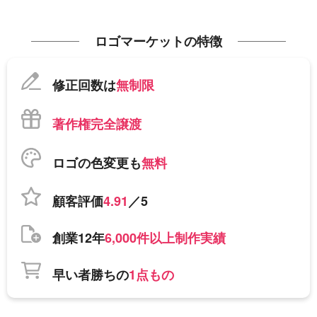
ロゴマーケットの特徴
修正回数は
無制限
著作権完全譲渡
ロゴの色変更も
無料
顧客評価
4.91
／5
創業12年
6,000件以上制作実績
早い者勝ちの
1点もの