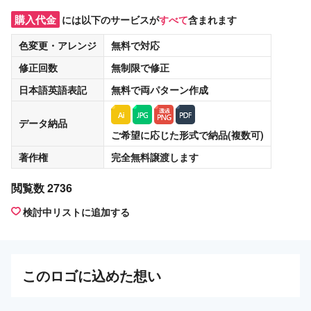
購入代金
には以下のサービスが
すべて
含まれます
色変更・アレンジ
無料
で対応
修正回数
無制限
で修正
日本語英語表記
無料
で両パターン作成
データ納品
ご希望に応じた形式で納品(複数可)
著作権
完全無料譲渡
します
閲覧数 2736
検討中リストに追加する
この
ロゴ
に込めた想い