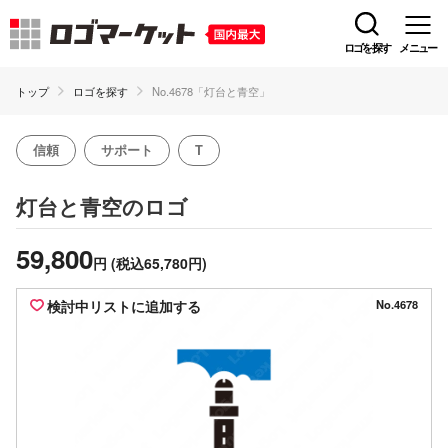
ロゴを探す
メニュー
トップ
ロゴを探す
No.4678「灯台と青空」
信頼
サポート
T
のロゴ
灯台と青空
59,800
円
(税込65,780円)
検討中リストに追加する
No.4678