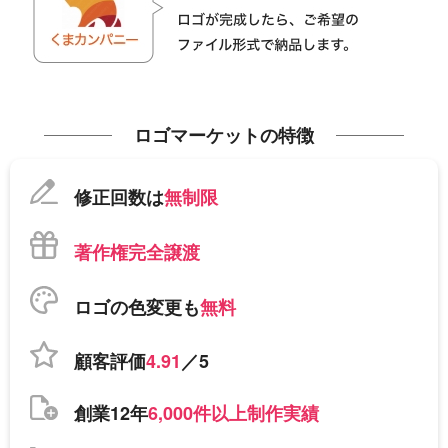
ロゴマーケットの特徴
修正回数は
無制限
著作権完全譲渡
ロゴの色変更も
無料
顧客評価
4.91
／5
創業12年
6,000件以上制作実績