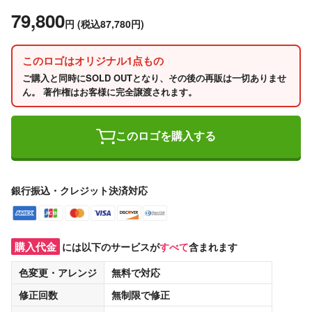
79,800
円
(税込87,780円)
このロゴはオリジナル1点もの
ご購入と同時にSOLD OUTとなり、その後の再販は一切ありませ
ん。 著作権はお客様に完全譲渡されます。
このロゴを購入する
銀行振込・クレジット決済対応
購入代金
には以下のサービスが
すべて
含まれます
色変更・アレンジ
無料
で対応
修正回数
無制限
で修正