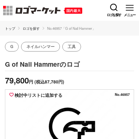
ロゴを探す
メニュー
トップ
ロゴを探す
No.46957「G of Nail Hammer」
G
ネイルハンマー
工具
のロゴ
G of Nail Hammer
79,800
円
(税込87,780円)
検討中リストに追加する
No.46957