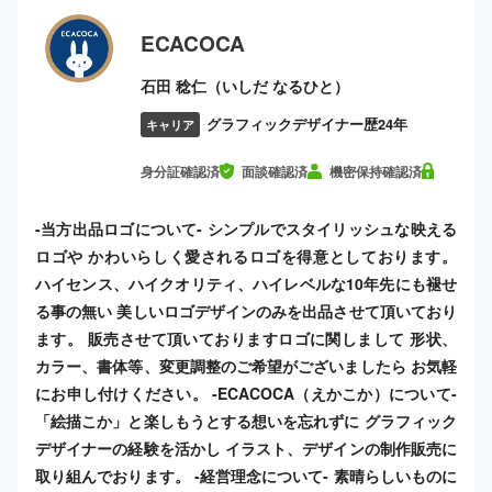
ECACOCA
石田 稔仁（いしだ なるひと）
グラフィックデザイナー歴24年
キャリア
身分証確認済
面談確認済
機密保持確認済
-当方出品ロゴについて- シンプルでスタイリッシュな映える
ロゴや かわいらしく愛されるロゴを得意としております。
ハイセンス、ハイクオリティ、ハイレベルな10年先にも褪せ
る事の無い 美しいロゴデザインのみを出品させて頂いており
ます。 販売させて頂いておりますロゴに関しまして 形状、
カラー、書体等、変更調整のご希望がございましたら お気軽
にお申し付けください。 -ECACOCA（えかこか）について-
「絵描こか」と楽しもうとする想いを忘れずに グラフィック
デザイナーの経験を活かし イラスト、デザインの制作販売に
取り組んでおります。 -経営理念について- 素晴らしいものに