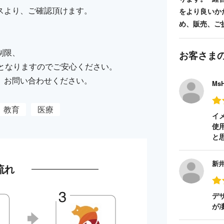
スより、ご確認頂けます。
をより良いか
め、販売、ご
制限、
お客さま
納品となりますのでご安心ください。
、お問い合わせください。
Ms
教育
医療
イ
使
と
新
流れ
デ
が