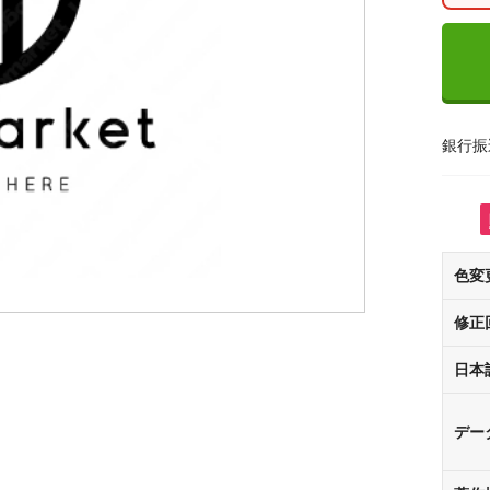
銀行振
色変
修正
日本
デー