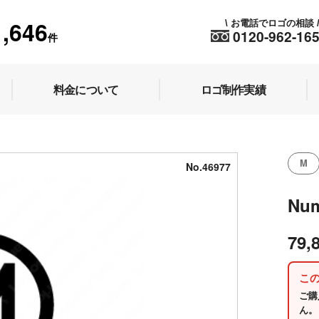
1,646
お電話でロゴの相談
\
0120-962-16
件
料金について
ロゴ制作実績
M
No.46977
Nu
79,
こ
ご購
ん。