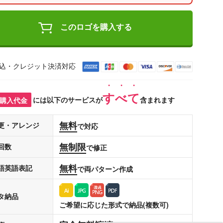
このロゴを購入する
込・クレジット決済対応
すべて
購入代金
には以下のサービスが
含まれます
無料
更・アレンジ
で対応
無制限
回数
で修正
無料
語英語表記
で両パターン作成
タ納品
ご希望に応じた形式で納品(複数可)