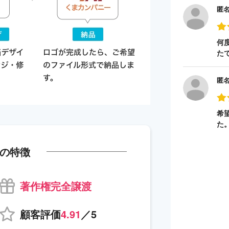
匿
何
た
匿
希
た
の特徴
著作権完全譲渡
顧客評価
4.91
／5