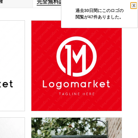
完全無料譲渡
権
します
X
過去30日間にこのロゴの
閲覧が47件ありました。