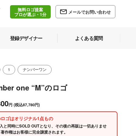
無料ロゴ提案
/
メールでお問い合わせ
5
プロが選ぶ・1分
登録デザイナー
よくある質問
1
ナンバーワン
mber one “M”のロゴ
800
円
(税込87,780円)
のロゴはオリジナル1点もの
入と同時にSOLD OUTとなり、その後の再販は一切ありませ
 著作権はお客様に完全譲渡されます。