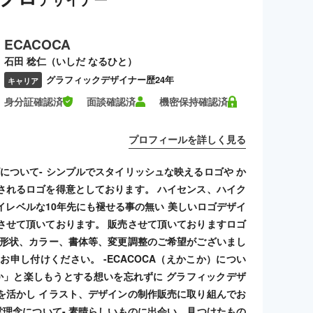
ECACOCA
石田 稔仁（いしだ なるひと）
グラフィックデザイナー歴24年
キャリア
身分証確認済
面談確認済
機密保持確認済
プロフィールを詳しく見る
ゴについて- シンプルでスタイリッシュな映えるロゴや か
されるロゴを得意としております。 ハイセンス、ハイク
イレベルな10年先にも褪せる事の無い 美しいロゴデザイ
させて頂いております。 販売させて頂いておりますロゴ
 形状、カラー、書体等、変更調整のご希望がございまし
お申し付けください。 -ECACOCA（えかこか）につい
こか」と楽しもうとする想いを忘れずに グラフィックデザ
を活かし イラスト、デザインの制作販売に取り組んでお
経営理念について- 素晴らしいものに出会い、見つけたもの