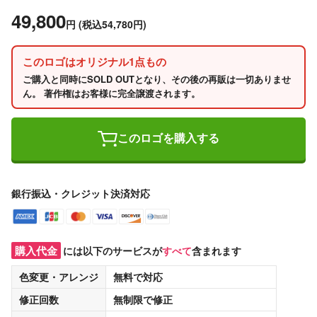
49,800
円
(税込54,780円)
このロゴはオリジナル1点もの
ご購入と同時にSOLD OUTとなり、その後の再販は一切ありませ
ん。 著作権はお客様に完全譲渡されます。
このロゴを購入する
銀行振込・クレジット決済対応
購入代金
には以下のサービスが
すべて
含まれます
色変更・アレンジ
無料
で対応
修正回数
無制限
で修正