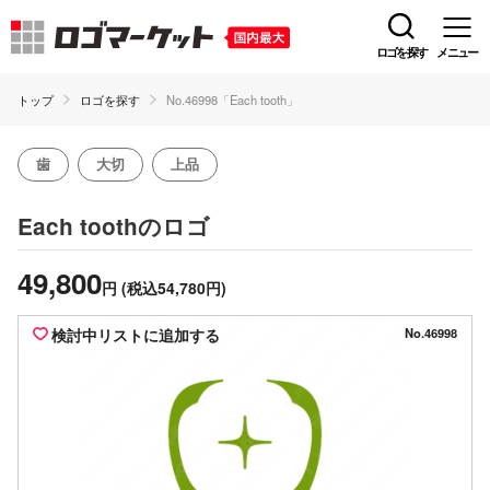
ロゴを探す
メニュー
トップ
ロゴを探す
No.46998「Each tooth」
歯
大切
上品
のロゴ
Each tooth
49,800
円
(税込54,780円)
検討中リストに追加する
No.46998