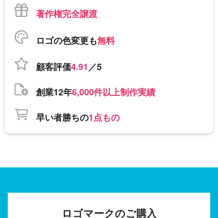
著作権完全譲渡
ロゴの色変更も
無料
顧客評価
4.91
／5
創業12年
6,000件以上制作実績
早い者勝ちの
1点もの
ロゴマークのご購入