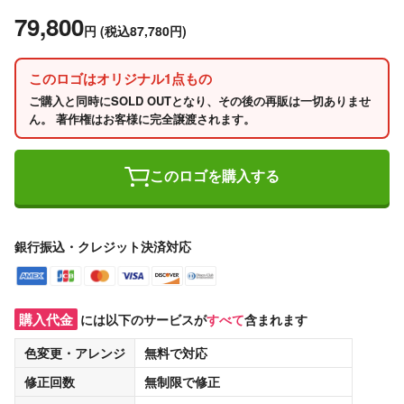
79,800
円
(税込87,780円)
このロゴはオリジナル1点もの
ご購入と同時にSOLD OUTとなり、その後の再販は一切ありませ
ん。 著作権はお客様に完全譲渡されます。
このロゴを購入する
銀行振込・クレジット決済対応
購入代金
には以下のサービスが
すべて
含まれます
色変更・アレンジ
無料
で対応
修正回数
無制限
で修正