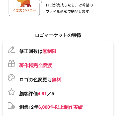
ロゴマーケットの特徴
修正回数は
無制限
著作権完全譲渡
ロゴの色変更も
無料
顧客評価
4.91
／5
創業12年
6,000件以上制作実績