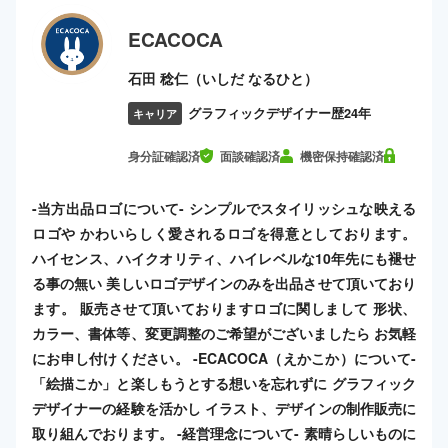
ECACOCA
石田 稔仁（いしだ なるひと）
グラフィックデザイナー歴24年
キャリア
身分証確認済
面談確認済
機密保持確認済
-当方出品ロゴについて- シンプルでスタイリッシュな映える
ロゴや かわいらしく愛されるロゴを得意としております。
ハイセンス、ハイクオリティ、ハイレベルな10年先にも褪せ
る事の無い 美しいロゴデザインのみを出品させて頂いており
ます。 販売させて頂いておりますロゴに関しまして 形状、
カラー、書体等、変更調整のご希望がございましたら お気軽
にお申し付けください。 -ECACOCA（えかこか）について-
「絵描こか」と楽しもうとする想いを忘れずに グラフィック
デザイナーの経験を活かし イラスト、デザインの制作販売に
取り組んでおります。 -経営理念について- 素晴らしいものに