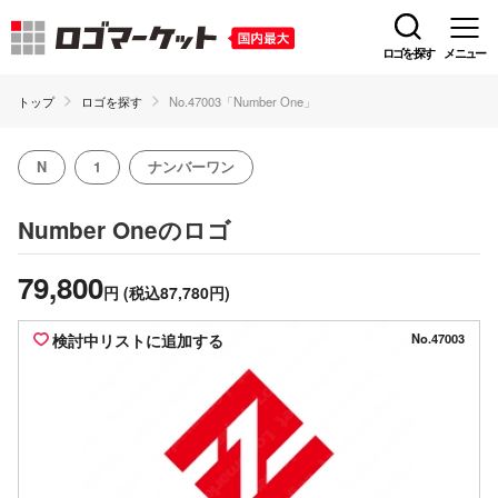
ロゴを探す
メニュー
トップ
ロゴを探す
No.47003「Number One」
N
1
ナンバーワン
のロゴ
Number One
79,800
円
(税込87,780円)
検討中リストに追加する
No.47003