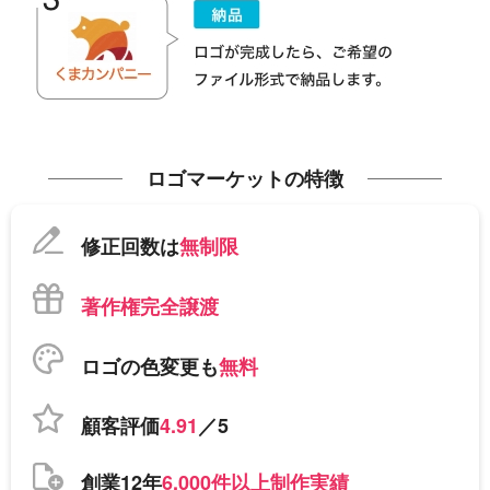
ロゴマーケットの特徴
修正回数は
無制限
著作権完全譲渡
ロゴの色変更も
無料
顧客評価
4.91
／5
創業12年
6,000件以上制作実績