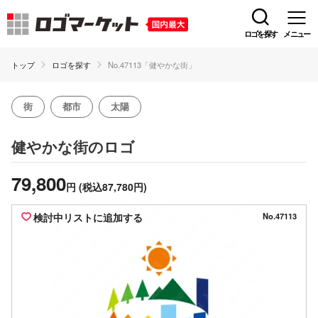
ロゴを探す
メニュー
トップ
ロゴを探す
No.47113「健やかな街」
街
都市
太陽
のロゴ
健やかな街
79,800
円
(税込87,780円)
検討中リストに追加する
No.47113