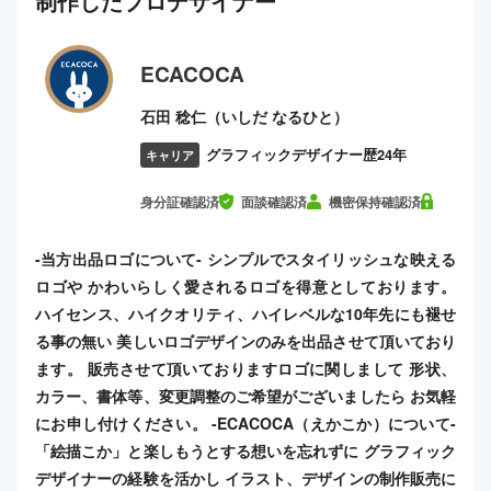
制作した
プロ
デザイナー
ECACOCA
石田 稔仁（いしだ なるひと）
グラフィックデザイナー歴24年
キャリア
身分証確認済
面談確認済
機密保持確認済
-当方出品ロゴについて- シンプルでスタイリッシュな映える
ロゴや かわいらしく愛されるロゴを得意としております。
ハイセンス、ハイクオリティ、ハイレベルな10年先にも褪せ
る事の無い 美しいロゴデザインのみを出品させて頂いており
ます。 販売させて頂いておりますロゴに関しまして 形状、
カラー、書体等、変更調整のご希望がございましたら お気軽
にお申し付けください。 -ECACOCA（えかこか）について-
「絵描こか」と楽しもうとする想いを忘れずに グラフィック
デザイナーの経験を活かし イラスト、デザインの制作販売に