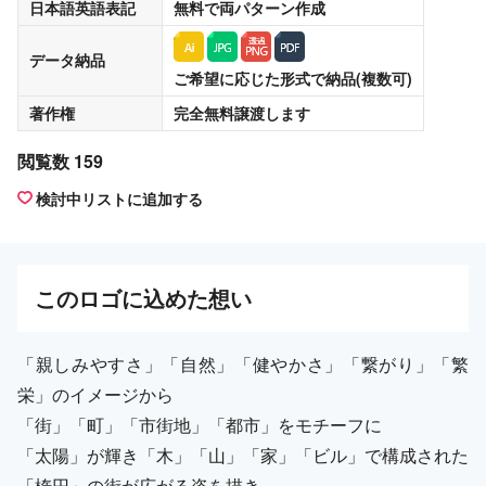
日本語英語表記
無料
で両パターン作成
データ納品
ご希望に応じた形式で納品(複数可)
著作権
完全無料譲渡
します
閲覧数 159
検討中リストに追加する
この
ロゴ
に込めた想い
「親しみやすさ」「自然」「健やかさ」「繋がり」「繁
栄」のイメージから
「街」「町」「市街地」「都市」をモチーフに
「太陽」が輝き「木」「山」「家」「ビル」で構成された
「楕円」の街が広がる姿を描き