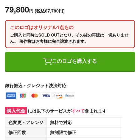
79,800
円
(税込87,780円)
このロゴはオリジナル1点もの
ご購入と同時にSOLD OUTとなり、その後の再販は一切ありませ
ん。 著作権はお客様に完全譲渡されます。
このロゴを購入する
銀行振込・クレジット決済対応
購入代金
には以下のサービスが
すべて
含まれます
色変更・アレンジ
無料
で対応
修正回数
無制限
で修正