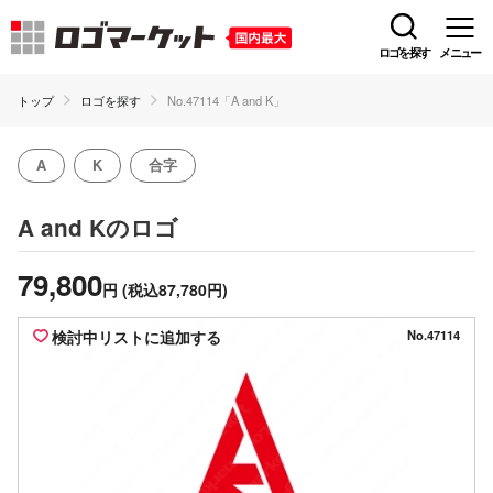
ロゴを探す
メニュー
トップ
ロゴを探す
No.47114「A and K」
A
K
合字
のロゴ
A and K
79,800
円
(税込87,780円)
検討中リストに追加する
No.47114