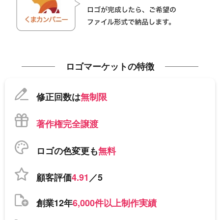
ロゴマーケットの特徴
修正回数は
無制限
著作権完全譲渡
ロゴの色変更も
無料
顧客評価
4.91
／5
創業12年
6,000件以上制作実績