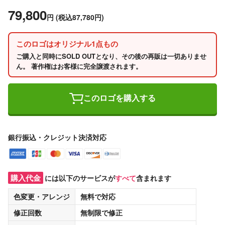
79,800
円
(税込87,780円)
このロゴはオリジナル1点もの
ご購入と同時にSOLD OUTとなり、その後の再販は一切ありませ
ん。 著作権はお客様に完全譲渡されます。
このロゴを購入する
銀行振込・クレジット決済対応
購入代金
には以下のサービスが
すべて
含まれます
色変更・アレンジ
無料
で対応
修正回数
無制限
で修正