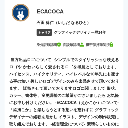
ECACOCA
石田 稔仁（いしだ なるひと）
グラフィックデザイナー歴24年
キャリア
身分証確認済
面談確認済
機密保持確認済
-当方出品ロゴについて- シンプルでスタイリッシュな映える
ロゴや かわいらしく愛されるロゴを得意としております。
ハイセンス、ハイクオリティ、ハイレベルな10年先にも褪せ
る事の無い 美しいロゴデザインのみを出品させて頂いており
ます。 販売させて頂いておりますロゴに関しまして 形状、
カラー、書体等、変更調整のご希望がございましたら お気軽
にお申し付けください。 -ECACOCA（えかこか）について-
「絵描こか」と楽しもうとする想いを忘れずに グラフィック
デザイナーの経験を活かし イラスト、デザインの制作販売に
取り組んでおります。 -経営理念について- 素晴らしいものに