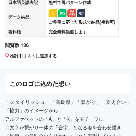
日本語英語表記
無料
で両パターン作成
データ納品
ご希望に応じた形式で納品(複数可)
著作権
完全無料譲渡
します
閲覧数 136
検討中リストに追加する
この
ロゴ
に込めた想い
「スタイリッシュ」「高級感」「繋がり」「支え合い」
「協力」のイメージから
アルファベットの「A」と「K」をモチーフに
二文字が繋がり一体の「合字」となる姿を合わせ描き
「洗練」の意味合いを込めたマークを表現しています。