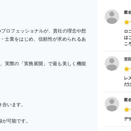
匿
持つプロフェッショナルが、貴社の理念や想
ロ
は
・士業をはじめ、信頼性が求められるあ
こ
宮
ど、実際の「実務展開」で最も美しく機能
レ
だ
匿
き合います。
デ
録が可能です。