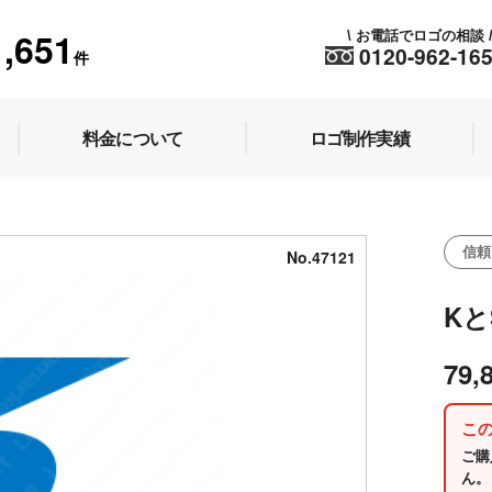
1,651
お電話でロゴの相談
\
0120-962-16
件
料金について
ロゴ制作実績
信頼
No.47121
K
79,
こ
ご購
ん。