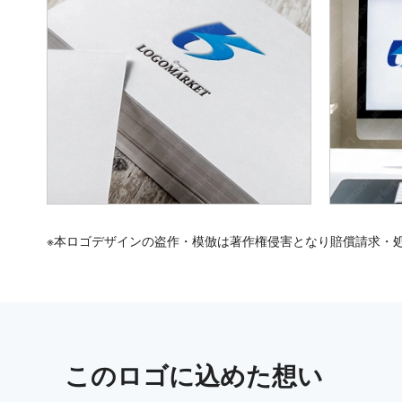
※本ロゴデザインの盗作・模倣は著作権侵害となり賠償請求・
この
ロゴ
に込めた想い