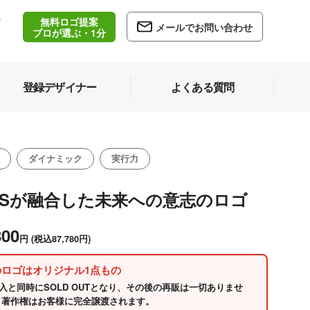
無料ロゴ提案
/
メールでお問い合わせ
5
プロが選ぶ・1分
登録デザイナー
よくある質問
ダイナミック
実行力
とSが融合した未来への意志のロゴ
800
円
(税込87,780円)
のロゴはオリジナル1点もの
入と同時にSOLD OUTとなり、その後の再販は一切ありませ
 著作権はお客様に完全譲渡されます。