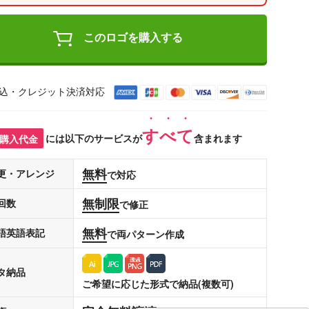
このロゴを購入する
込・クレジット決済対応
すべて
購入代金
には以下のサービスが
含まれます
無料
更・アレンジ
で対応
無制限
回数
で修正
無料
語英語表記
で両パターン作成
タ納品
ご希望に応じた形式で納品(複数可)