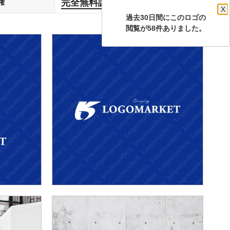
完全無料譲渡
権
します
X
過去30日間にこのロゴの
閲覧が58件ありました。