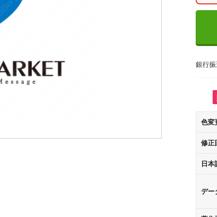
銀行振
色変
修正
日本
デー