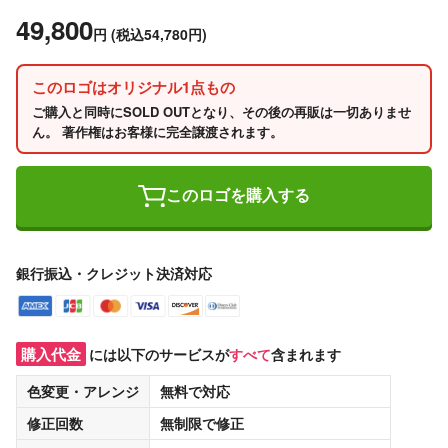
49,800
円
(税込54,780円)
このロゴはオリジナル1点もの
ご購入と同時にSOLD OUTとなり、その後の再販は一切ありませ
ん。 著作権はお客様に完全譲渡されます。
このロゴを購入する
銀行振込・クレジット決済対応
購入代金
には以下のサービスが
すべて
含まれます
色変更・アレンジ
無料
で対応
修正回数
無制限
で修正