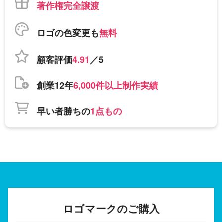
著作権完全譲渡
ロゴの色変更も
無料
顧客評価
4.91
／5
創業12年
6,000件以上制作実績
早い者勝ちの
1点もの
ロゴマークのご購入