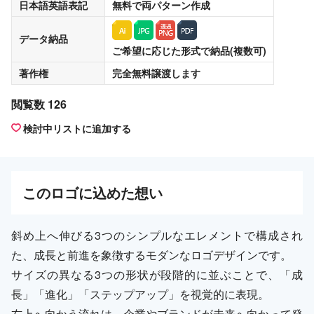
日本語英語表記
無料
で両パターン作成
データ納品
ご希望に応じた形式で納品(複数可)
著作権
完全無料譲渡
します
閲覧数 126
検討中リストに追加する
この
ロゴ
に込めた想い
斜め上へ伸びる3つのシンプルなエレメントで構成され
た、成長と前進を象徴するモダンなロゴデザインです。
サイズの異なる3つの形状が段階的に並ぶことで、「成
長」「進化」「ステップアップ」を視覚的に表現。
右上へ向かう流れは、企業やブランドが未来へ向かって発