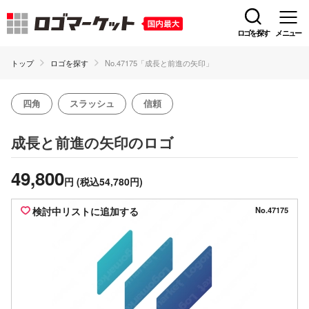
ロゴを探す
メニュー
トップ
ロゴを探す
No.47175「成長と前進の矢印」
四角
スラッシュ
信頼
のロゴ
成長と前進の矢印
49,800
円
(税込54,780円)
検討中リストに追加する
No.47175