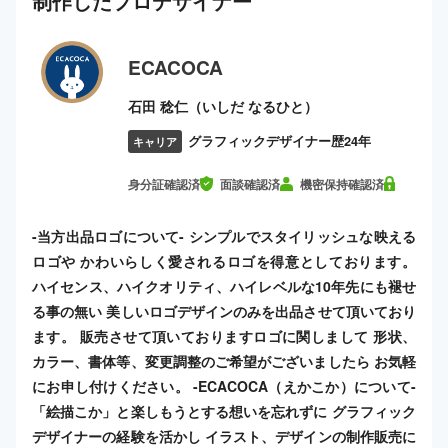
制作した
プロ
デザイナー
ECACOCA
石田 稔仁（いしだ なるひと）
グラフィックデザイナー歴24年
キャリア
身分証確認済
面談確認済
機密保持確認済
-当方出品ロゴについて- シンプルでスタイリッシュな映える
ロゴや かわいらしく愛されるロゴを得意としております。
ハイセンス、ハイクオリティ、ハイレベルな10年先にも褪せ
る事の無い 美しいロゴデザインのみを出品させて頂いており
ます。 販売させて頂いておりますロゴに関しまして 形状、
カラー、書体等、変更調整のご希望がございましたら お気軽
にお申し付けください。 -ECACOCA（えかこか）について-
「絵描こか」と楽しもうとする想いを忘れずに グラフィック
デザイナーの経験を活かし イラスト、デザインの制作販売に