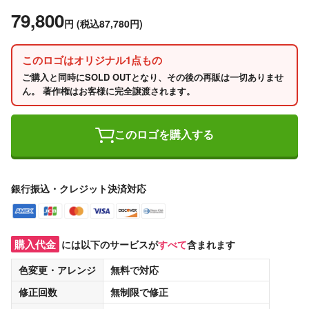
79,800
円
(税込87,780円)
このロゴはオリジナル1点もの
ご購入と同時にSOLD OUTとなり、その後の再販は一切ありませ
ん。 著作権はお客様に完全譲渡されます。
このロゴを購入する
銀行振込・クレジット決済対応
購入代金
には以下のサービスが
すべて
含まれます
色変更・アレンジ
無料
で対応
修正回数
無制限
で修正