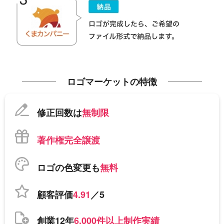
ロゴマーケットの特徴
修正回数は
無制限
著作権完全譲渡
ロゴの色変更も
無料
顧客評価
4.91
／5
創業12年
6,000件以上制作実績