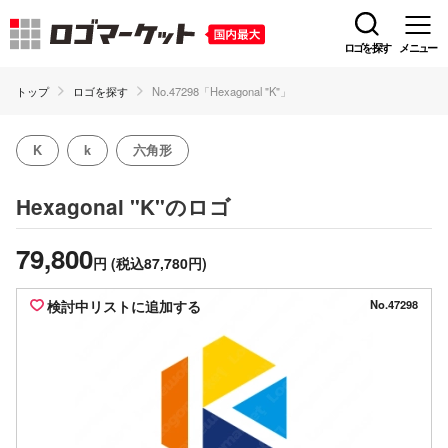
ロゴを探す
メニュー
トップ
ロゴを探す
No.47298「Hexagonal "K"」
K
k
六角形
のロゴ
Hexagonal "K"
79,800
円
(税込87,780円)
検討中リストに追加する
No.47298