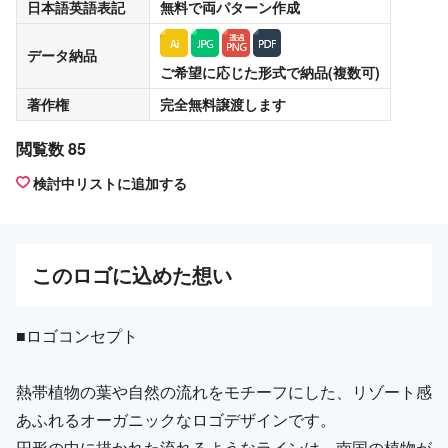
日本語英語表記
無料
で両パターン作成
データ納品
ご希望に応じた形式で納品(複数可)
著作権
完全無料譲渡
します
閲覧数 85
検討中リストに追加する
この
ロゴ
に込めた想い
■ロゴコンセプト
熱帯植物の葉や自然の流れをモチーフにした、リゾート感
あふれるオーガニックなロゴデザインです。
円形の中に描かれた流れるようなラインは、南国の植物が