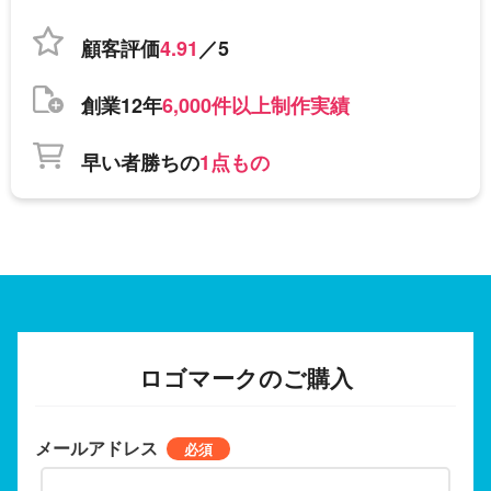
顧客評価
4.91
／5
創業12年
6,000件以上制作実績
早い者勝ちの
1点もの
ロゴマークのご購入
メールアドレス