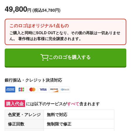
49,800
円
(税込54,780円)
このロゴはオリジナル1点もの
ご購入と同時にSOLD OUTとなり、その後の再販は一切ありませ
ん。 著作権はお客様に完全譲渡されます。
このロゴを購入する
銀行振込・クレジット決済対応
購入代金
には以下のサービスが
すべて
含まれます
色変更・アレンジ
無料
で対応
修正回数
無制限
で修正