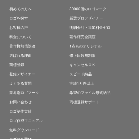
初めての方へ
30000個のロゴマーク
ロゴを探す
厳選プロデザイナー
お客様の声
明朗会計・追加料金ゼロ
料金について
著作権完全譲渡
著作権無償譲渡
1点ものオリジナル
選ばれる理由
修正回数無制限
商標登録
キャンセルＯＫ
登録デザイナー
スピード納品
よくある質問
実績1万件以上
業界別ロゴマーク
希望のファイル形式納品
お問い合わせ
商標登録サポート
ロゴ制作実績
ロゴ作成マニュアル
無料ダウンロード
ロゴの色選び