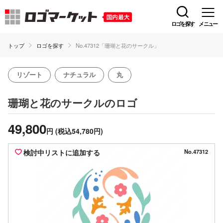
ロゴを探す
メニュー
トップ
ロゴを探す
No.47312「珊瑚と花のサークル」
リゾート
ナチュラル
丸
のロゴ
珊瑚と花のサークル
49,800
円
(税込54,780円)
検討中リストに追加する
No.47312