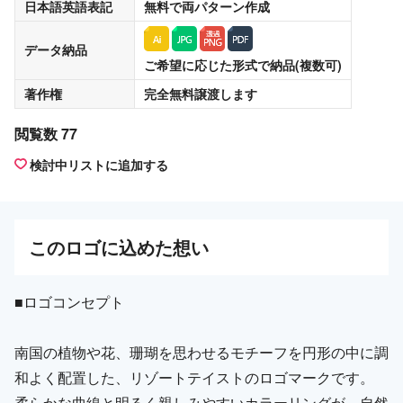
日本語英語表記
無料
で両パターン作成
データ納品
ご希望に応じた形式で納品(複数可)
著作権
完全無料譲渡
します
閲覧数 77
検討中リストに追加する
この
ロゴ
に込めた想い
■ロゴコンセプト
南国の植物や花、珊瑚を思わせるモチーフを円形の中に調
和よく配置した、リゾートテイストのロゴマークです。
柔らかな曲線と明るく親しみやすいカラーリングが、自然