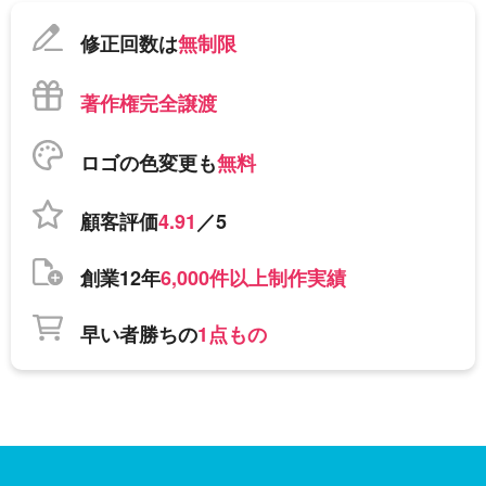
修正回数は
無制限
著作権完全譲渡
ロゴの色変更も
無料
顧客評価
4.91
／5
創業12年
6,000件以上制作実績
早い者勝ちの
1点もの