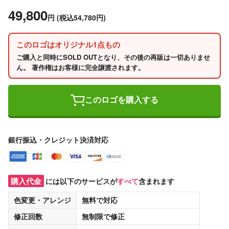
49,800
円
(税込54,780円)
このロゴはオリジナル1点もの
ご購入と同時にSOLD OUTとなり、その後の再販は一切ありませ
ん。 著作権はお客様に完全譲渡されます。
このロゴを購入する
銀行振込・クレジット決済対応
購入代金
には以下のサービスが
すべて
含まれます
色変更・アレンジ
無料
で対応
修正回数
無制限
で修正