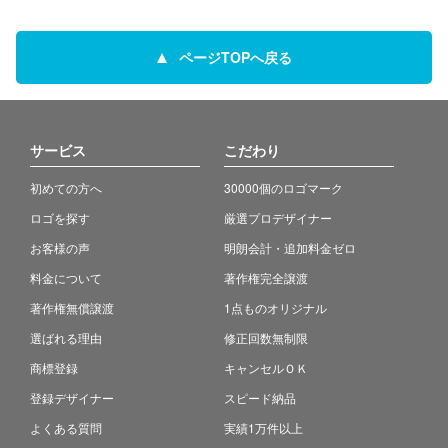
ページTOPへ戻る
サービス
こだわり
初めての方へ
30000個のロゴマーク
ロゴを探す
厳選プロデザイナー
お客様の声
明朗会計・追加料金ゼロ
料金について
著作権完全譲渡
著作権無償譲渡
1点ものオリジナル
選ばれる理由
修正回数無制限
商標登録
キャンセルＯＫ
登録デザイナー
スピード納品
よくある質問
実績1万件以上