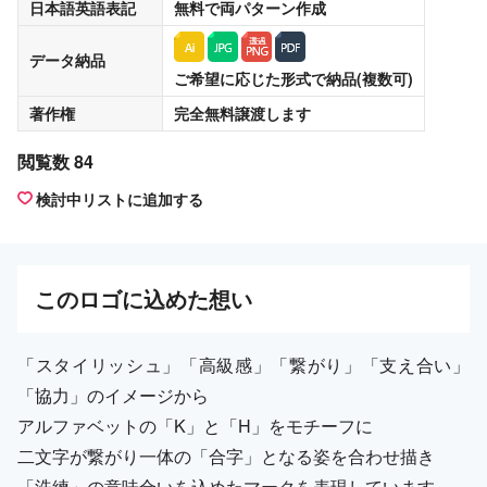
日本語英語表記
無料
で両パターン作成
データ納品
ご希望に応じた形式で納品(複数可)
著作権
完全無料譲渡
します
閲覧数 84
検討中リストに追加する
この
ロゴ
に込めた想い
「スタイリッシュ」「高級感」「繋がり」「支え合い」
「協力」のイメージから
アルファベットの「K」と「H」をモチーフに
二文字が繋がり一体の「合字」となる姿を合わせ描き
「洗練」の意味合いを込めたマークを表現しています。