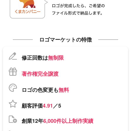
ロゴマーケットの特徴
修正回数は
無制限
著作権完全譲渡
ロゴの色変更も
無料
顧客評価
4.91
／5
創業12年
6,000件以上制作実績