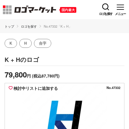
ロゴを探す
メニュー
トップ
ロゴを探す
No.47332「K + H」
K
H
合字
のロゴ
K + H
79,800
円
(税込87,780円)
検討中リストに追加する
No.47332