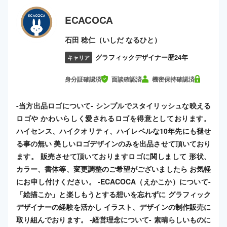
ECACOCA
石田 稔仁（いしだ なるひと）
グラフィックデザイナー歴24年
キャリア
身分証確認済
面談確認済
機密保持確認済
-当方出品ロゴについて- シンプルでスタイリッシュな映える
ロゴや かわいらしく愛されるロゴを得意としております。
ハイセンス、ハイクオリティ、ハイレベルな10年先にも褪せ
る事の無い 美しいロゴデザインのみを出品させて頂いており
ます。 販売させて頂いておりますロゴに関しまして 形状、
カラー、書体等、変更調整のご希望がございましたら お気軽
にお申し付けください。 -ECACOCA（えかこか）について-
「絵描こか」と楽しもうとする想いを忘れずに グラフィック
デザイナーの経験を活かし イラスト、デザインの制作販売に
取り組んでおります。 -経営理念について- 素晴らしいものに