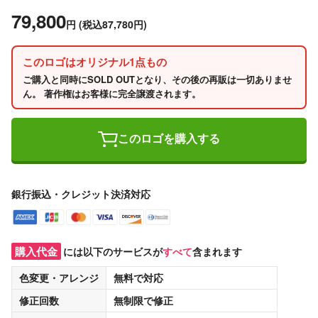
79,800
円
(税込87,780円)
このロゴはオリジナル1点もの
ご購入と同時にSOLD OUTとなり、その後の再販は一切ありませ
ん。 著作権はお客様に完全譲渡されます。
このロゴを購入する
銀行振込・クレジット決済対応
購入代金
には以下のサービスが
すべて
含まれます
色変更・アレンジ
無料
で対応
修正回数
無制限
で修正