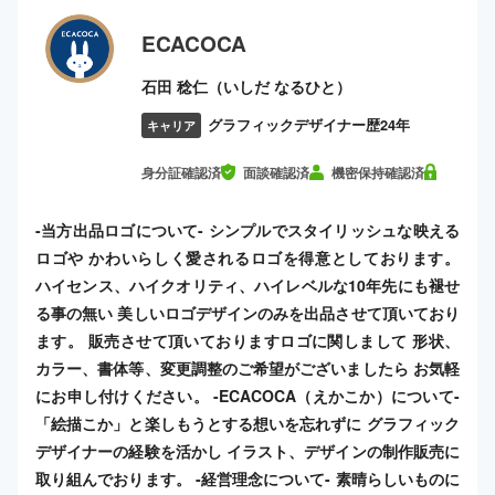
ECACOCA
石田 稔仁（いしだ なるひと）
グラフィックデザイナー歴24年
キャリア
身分証確認済
面談確認済
機密保持確認済
-当方出品ロゴについて- シンプルでスタイリッシュな映える
ロゴや かわいらしく愛されるロゴを得意としております。
ハイセンス、ハイクオリティ、ハイレベルな10年先にも褪せ
る事の無い 美しいロゴデザインのみを出品させて頂いており
ます。 販売させて頂いておりますロゴに関しまして 形状、
カラー、書体等、変更調整のご希望がございましたら お気軽
にお申し付けください。 -ECACOCA（えかこか）について-
「絵描こか」と楽しもうとする想いを忘れずに グラフィック
デザイナーの経験を活かし イラスト、デザインの制作販売に
取り組んでおります。 -経営理念について- 素晴らしいものに