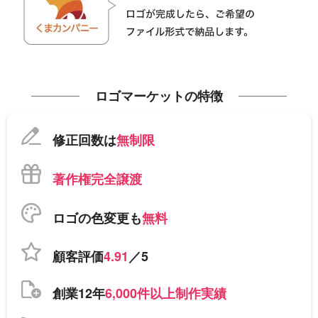
ロゴマーケットの特徴
修正回数は
無制限
著作権完全譲渡
ロゴの色変更も
無料
顧客評価
4.91
／5
創業12年
6,000件以上制作実績