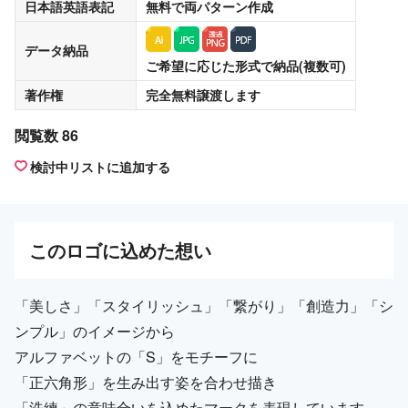
日本語英語表記
無料
で両パターン作成
データ納品
ご希望に応じた形式で納品(複数可)
著作権
完全無料譲渡
します
閲覧数 86
検討中リストに追加する
この
ロゴ
に込めた想い
「美しさ」「スタイリッシュ」「繋がり」「創造力」「シ
ンプル」のイメージから
アルファベットの「S」をモチーフに
「正六角形」を生み出す姿を合わせ描き
「洗練」の意味合いを込めたマークを表現しています。