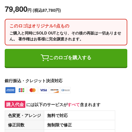
79,800
円
(税込87,780円)
このロゴはオリジナル1点もの
ご購入と同時にSOLD OUTとなり、その後の再販は一切ありませ
ん。 著作権はお客様に完全譲渡されます。
このロゴを購入する
銀行振込・クレジット決済対応
購入代金
には以下のサービスが
すべて
含まれます
色変更・アレンジ
無料
で対応
修正回数
無制限
で修正