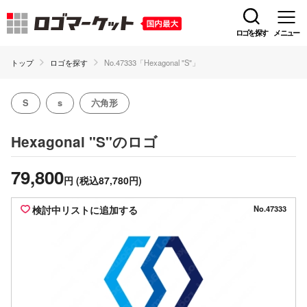
ロゴを探す
メニュー
トップ
ロゴを探す
No.47333「Hexagonal "S"」
S
s
六角形
のロゴ
Hexagonal "S"
79,800
円
(税込87,780円)
検討中リストに追加する
No.47333