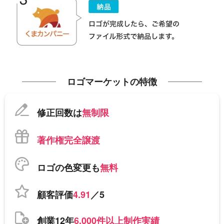
ロゴマーケットの特徴
修正回数は
無制限
著作権完全譲渡
ロゴの色変更も
無料
顧客評価
4.91
／5
創業12年
6,000件以上制作実績