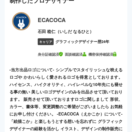
制作した
プロ
デザイナー
ECACOCA
石田 稔仁（いしだ なるひと）
グラフィックデザイナー歴24年
キャリア
身分証確認済
面談確認済
機密保持確認済
-当方出品ロゴについて- シンプルでスタイリッシュな映える
ロゴや かわいらしく愛されるロゴを得意としております。
ハイセンス、ハイクオリティ、ハイレベルな10年先にも褪せ
る事の無い 美しいロゴデザインのみを出品させて頂いており
ます。 販売させて頂いておりますロゴに関しまして 形状、
カラー、書体等、変更調整のご希望がございましたら お気軽
にお申し付けください。 -ECACOCA（えかこか）について-
「絵描こか」と楽しもうとする想いを忘れずに グラフィック
デザイナーの経験を活かし イラスト、デザインの制作販売に