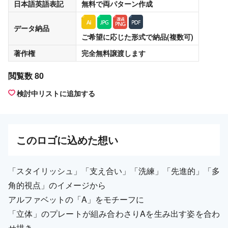
日本語英語表記
無料
で両パターン作成
データ納品
ご希望に応じた形式で納品(複数可)
著作権
完全無料譲渡
します
閲覧数 80
検討中リストに追加する
この
ロゴ
に込めた想い
「スタイリッシュ」「支え合い」「洗練」「先進的」「多
角的視点」のイメージから
アルファベットの「A」をモチーフに
「立体」のプレートが組み合わさりAを生み出す姿を合わ
せ描き