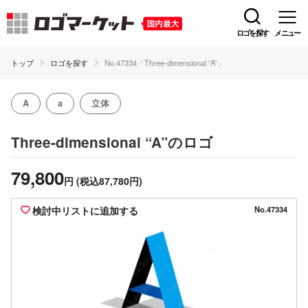
ロゴを探す
メニュー
トップ
ロゴを探す
No.47334「Three-dimensional “A”」
A
a
立体
のロゴ
Three-dimensional “A”
79,800
円
(税込87,780円)
検討中リストに追加する
No.47334