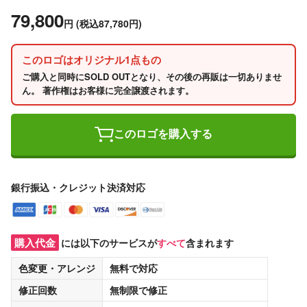
79,800
円
(税込87,780円)
このロゴはオリジナル1点もの
ご購入と同時にSOLD OUTとなり、その後の再販は一切ありませ
ん。 著作権はお客様に完全譲渡されます。
このロゴを購入する
銀行振込・クレジット決済対応
購入代金
には以下のサービスが
すべて
含まれます
色変更・アレンジ
無料
で対応
修正回数
無制限
で修正