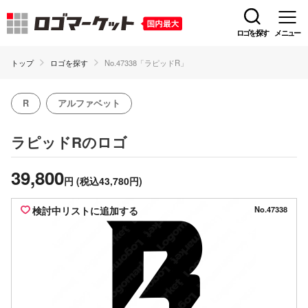
ロゴを探す
メニュー
トップ
ロゴを探す
No.47338「ラピッドR」
R
アルファベット
のロゴ
ラピッドR
39,800
円
(税込43,780円)
検討中リストに追加する
No.47338