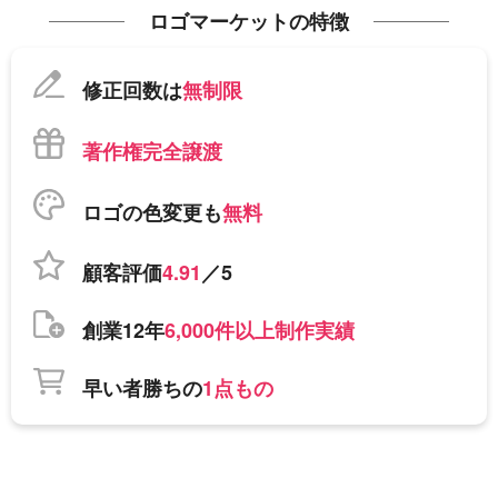
ロゴマーケットの特徴
修正回数は
無制限
著作権完全譲渡
ロゴの色変更も
無料
顧客評価
4.91
／5
創業12年
6,000件以上制作実績
早い者勝ちの
1点もの