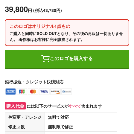
39,800
円
(税込43,780円)
このロゴはオリジナル1点もの
ご購入と同時にSOLD OUTとなり、その後の再販は一切ありませ
ん。 著作権はお客様に完全譲渡されます。
このロゴを購入する
銀行振込・クレジット決済対応
購入代金
には以下のサービスが
すべて
含まれます
色変更・アレンジ
無料
で対応
修正回数
無制限
で修正