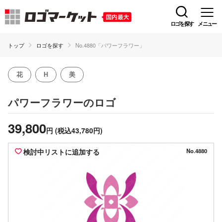
ロゴを探す
メニュー
トップ
ロゴを探す
No.4880「パワーフラワー」
花
H
美
のロゴ
パワーフラワー
39,800
円
(税込43,780円)
検討中リストに追加する
No.4880