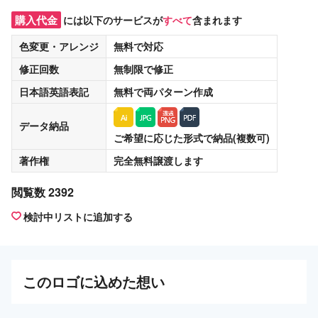
購入代金
には以下のサービスが
すべて
含まれます
色変更・アレンジ
無料
で対応
修正回数
無制限
で修正
日本語英語表記
無料
で両パターン作成
データ納品
ご希望に応じた形式で納品(複数可)
著作権
完全無料譲渡
します
閲覧数 2392
検討中リストに追加する
この
ロゴ
に込めた想い