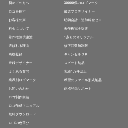
初めての方へ
30000個のロゴマーク
ロゴを探す
厳選プロデザイナー
お客様の声
明朗会計・追加料金ゼロ
料金について
著作権完全譲渡
著作権無償譲渡
1点ものオリジナル
選ばれる理由
修正回数無制限
商標登録
キャンセルＯＫ
登録デザイナー
スピード納品
よくある質問
実績1万件以上
業界別ロゴマーク
希望のファイル形式納品
お問い合わせ
商標登録サポート
ロゴ制作実績
ロゴ作成マニュアル
無料ダウンロード
ロゴの色選び