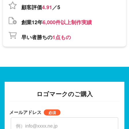
顧客評価
4.91
／5
創業12年
6,000件以上制作実績
早い者勝ちの
1点もの
ロゴマークのご購入
メールアドレス