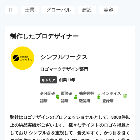
IT
士業
グローバル
建設
美容
制作した
プロ
デザイナー
シンプルワークス
ロゴマークデザイン部門
創業11年
キャリア
身分証確
面談確
機密保持
インボイス
認済
認済
確認済
登録済
弊社はロゴデザインのプロフェッショナルとして、3000件以
上の納品実績がございます。 様々なテイストのロゴを得意と
しており シンプルさを重視して、覚えやすく、かつ目を引く