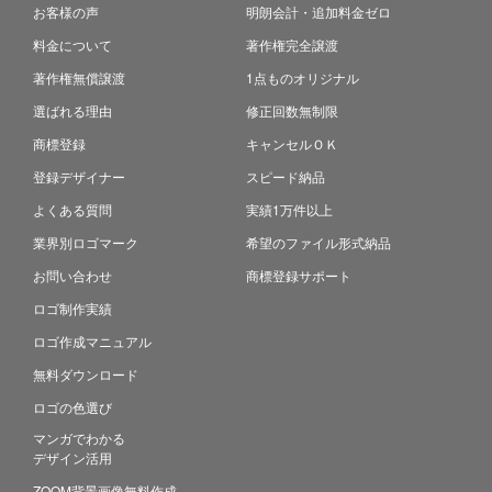
お客様の声
明朗会計・追加料金ゼロ
料金について
著作権完全譲渡
著作権無償譲渡
1点ものオリジナル
選ばれる理由
修正回数無制限
商標登録
キャンセルＯＫ
登録デザイナー
スピード納品
よくある質問
実績1万件以上
業界別ロゴマーク
希望のファイル形式納品
お問い合わせ
商標登録サポート
ロゴ制作実績
ロゴ作成マニュアル
無料ダウンロード
ロゴの色選び
マンガでわかる
デザイン活用
ZOOM背景画像無料作成