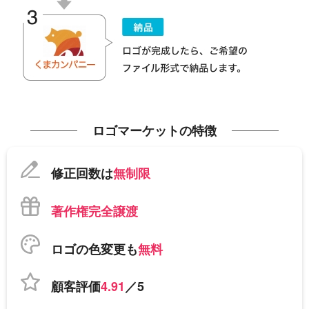
ロゴマーケットの特徴
修正回数は
無制限
著作権完全譲渡
ロゴの色変更も
無料
顧客評価
4.91
／5