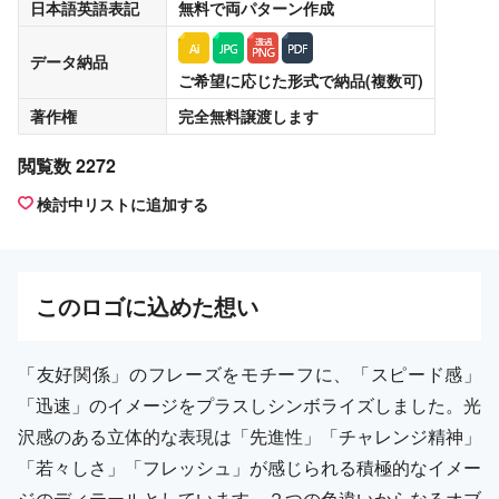
日本語英語表記
無料
で両パターン作成
データ納品
ご希望に応じた形式で納品(複数可)
著作権
完全無料譲渡
します
閲覧数 2272
検討中リストに追加する
この
ロゴ
に込めた想い
「友好関係」のフレーズをモチーフに、「スピード感」
「迅速」のイメージをプラスしシンボライズしました。光
沢感のある立体的な表現は「先進性」「チャレンジ精神」
「若々しさ」「フレッシュ」が感じられる積極的なイメー
ジのディテールとしています。２つの色違いからなるオブ