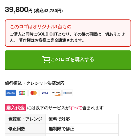
39,800
円
(税込43,780円)
このロゴはオリジナル1点もの
ご購入と同時にSOLD OUTとなり、その後の再販は一切ありませ
ん。 著作権はお客様に完全譲渡されます。
このロゴを購入する
銀行振込・クレジット決済対応
購入代金
には以下のサービスが
すべて
含まれます
色変更・アレンジ
無料
で対応
修正回数
無制限
で修正