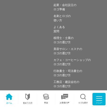
起業・会社設立の
ロゴ準備
名刺とロゴの
使い方
よくある
質問
税理士・士業の
ロゴの選び方
美容サロン・エステの
ロゴの選び方
カフェ・コーヒーショップの
ロゴの選び方
行政書士・司法書士の
ロゴの選び方
工務店・建設会社の
ロゴの選び方
メニュー
料金
ロゴを探す
お客様の声
ホーム
初めての方
Copyright © Simple works Inc. All Rights Reserved.