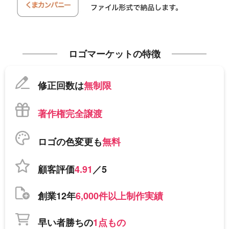
ロゴマーケットの特徴
修正回数は
無制限
著作権完全譲渡
ロゴの色変更も
無料
顧客評価
4.91
／5
創業12年
6,000件以上制作実績
早い者勝ちの
1点もの