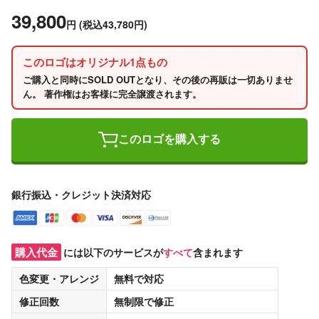
39,800
円
(税込43,780円)
このロゴはオリジナル1点もの
ご購入と同時にSOLD OUTとなり、その後の再販は一切ありませ
ん。 著作権はお客様に完全譲渡されます。
このロゴを購入する
銀行振込・クレジット決済対応
購入代金
には以下のサービスが
すべて
含まれます
色変更・アレンジ
無料
で対応
修正回数
無制限
で修正