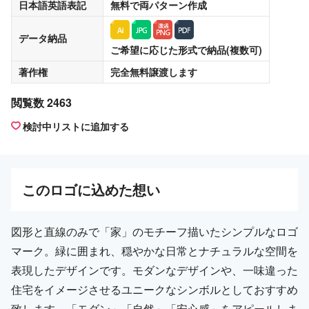
日本語英語表記
無料
で両パターン作成
データ納品
ご希望に応じた形式で納品(複数可)
著作権
完全無料譲渡
します
閲覧数 2463
検討中リストに追加する
この
ロゴ
に込めた想い
図形と直線のみで「家」のモチーフ描いたシンプルなロゴ
マーク。緑に囲まれ、穏やかな日常とナチュラルな空間を
表現したデザインです。モダンなデザインや、一味違った
住宅をイメージさせるユニークなシンボルとしておすすめ
致します。「モダン」「自然」「安心感」をアピールしま