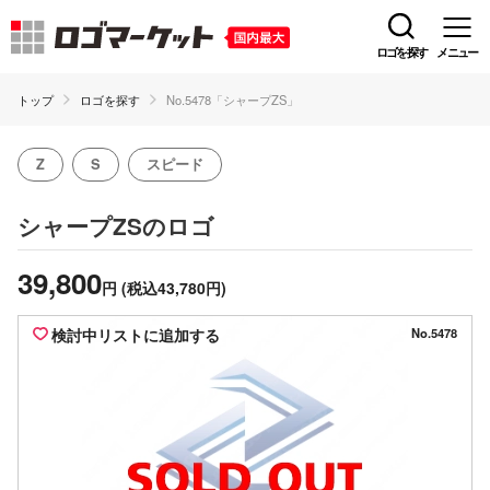
ロゴを探す
メニュー
トップ
ロゴを探す
No.5478「シャープZS」
Z
S
スピード
のロゴ
シャープZS
39,800
円
(税込43,780円)
検討中リストに追加する
No.5478