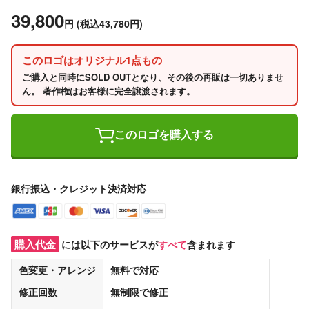
39,800
円
(税込43,780円)
このロゴはオリジナル1点もの
ご購入と同時にSOLD OUTとなり、その後の再販は一切ありませ
ん。 著作権はお客様に完全譲渡されます。
このロゴを購入する
銀行振込・クレジット決済対応
購入代金
には以下のサービスが
すべて
含まれます
色変更・アレンジ
無料
で対応
修正回数
無制限
で修正