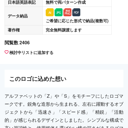
日本語英語表記
無料
で両パターン作成
データ納品
ご希望に応じた形式で納品(複数可)
著作権
完全無料譲渡
します
閲覧数 2406
検討中リストに追加する
この
ロゴ
に込めた想い
アルファベットの「Z」や「S」をモチーフにしたロゴマ
ークです。鋭角な造形から生まれる、左右に躍動するオブ
ジェクトから「迅速さ」「スピード感」「精鋭」「活動
的」が感じられるデザインとしました。シンプルな構成で
高い視認性と、使用媒体を選ばない懐の深さがあるロゴマ