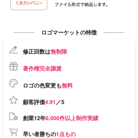
ロゴマーケットの特徴
修正回数は
無制限
著作権完全譲渡
ロゴの色変更も
無料
顧客評価
4.91
／5
創業12年
6,000件以上制作実績
早い者勝ちの
1点もの