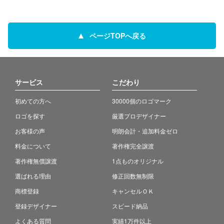
ページTOPへ戻る
サービス
こだわり
初めての方へ
30000個のロゴマーク
ロゴを探す
厳選プロデザイナー
お客様の声
明朗会計・追加料金ゼロ
料金について
著作権完全譲渡
著作権無償譲渡
1点ものオリジナル
選ばれる理由
修正回数無制限
商標登録
キャンセルＯＫ
登録デザイナー
スピード納品
よくある質問
実績1万件以上