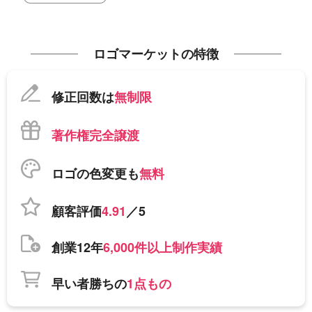
ロゴマーケットの特徴
修正回数は
無制限
著作権完全譲渡
ロゴの色変更も
無料
顧客評価
4.91
／5
創業12年
6,000件以上制作実績
早い者勝ちの
1点もの