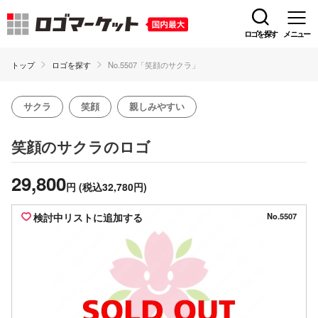
ロゴを探す
メニュー
トップ
ロゴを探す
No.5507「笑顔のサクラ」
サクラ
笑顔
親しみやすい
のロゴ
笑顔のサクラ
29,800
円
(税込32,780円)
検討中リストに追加する
No.5507