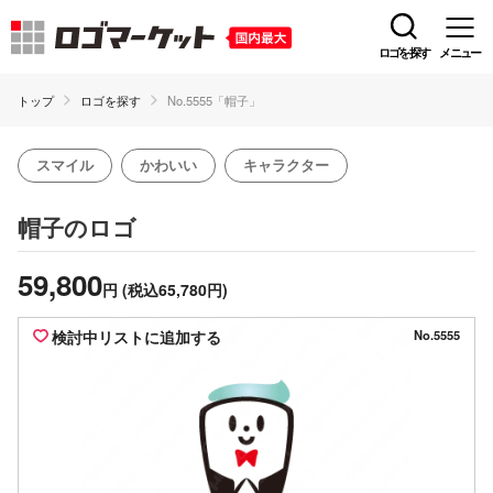
ロゴを探す
メニュー
トップ
ロゴを探す
No.5555「帽子」
スマイル
かわいい
キャラクター
のロゴ
帽子
59,800
円
(税込65,780円)
検討中リストに追加する
No.5555