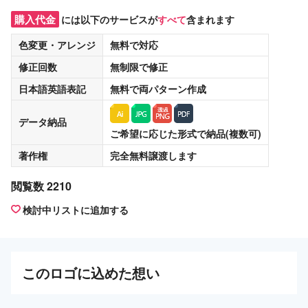
購入代金
には以下のサービスが
すべて
含まれます
色変更・アレンジ
無料
で対応
修正回数
無制限
で修正
日本語英語表記
無料
で両パターン作成
データ納品
ご希望に応じた形式で納品(複数可)
著作権
完全無料譲渡
します
閲覧数 2210
検討中リストに追加する
この
ロゴ
に込めた想い