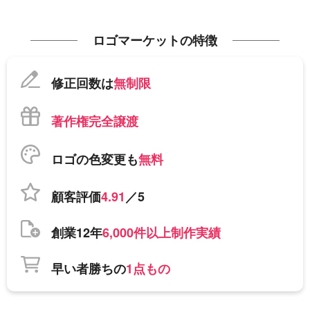
ロゴマーケットの特徴
修正回数は
無制限
著作権完全譲渡
ロゴの色変更も
無料
顧客評価
4.91
／5
創業12年
6,000件以上制作実績
早い者勝ちの
1点もの