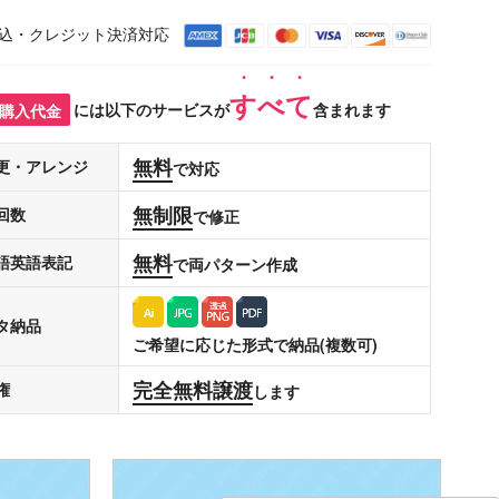
込・クレジット決済対応
すべて
購入代金
には以下のサービスが
含まれます
無料
更・アレンジ
で対応
無制限
回数
で修正
無料
語英語表記
で両パターン作成
タ納品
ご希望に応じた形式で納品(複数可)
完全無料譲渡
権
します