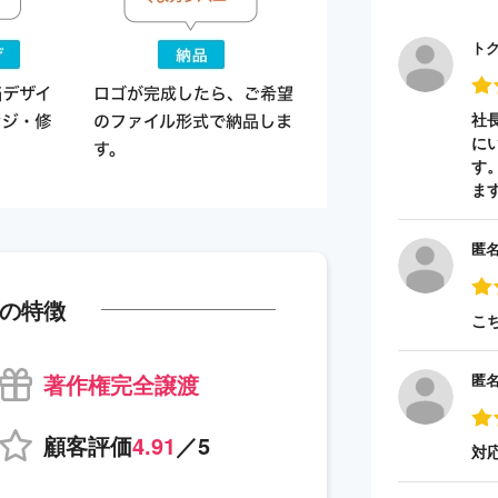
ト
社
に
す
ま
匿
の特徴
こ
著作権完全譲渡
匿
顧客評価
4.91
／5
対