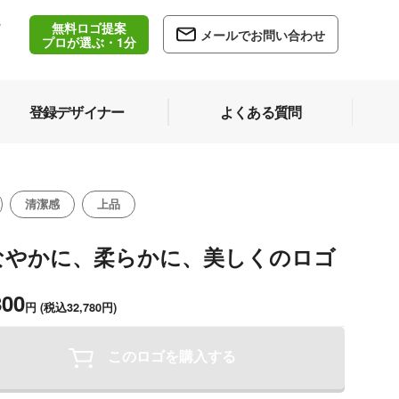
無料ロゴ提案
/
メールでお問い合わせ
5
プロが選ぶ・1分
登録デザイナー
よくある質問
清潔感
上品
なやかに、柔らかに、美しくのロゴ
800
円
(税込32,780円)
このロゴを購入する