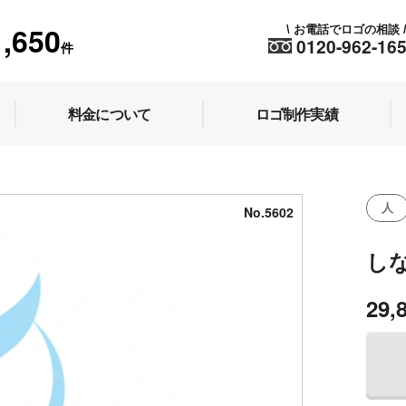
1,650
お電話でロゴの相談
\
0120-962-16
件
料金について
ロゴ制作実績
人
No.5602
し
29,