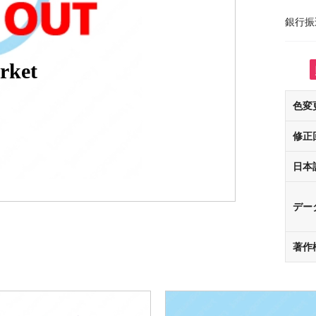
銀行振
rket
色変
修正
日本
デー
著作