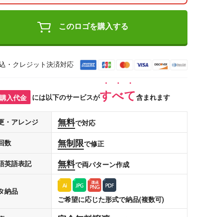
このロゴを購入する
込・クレジット決済対応
すべて
購入代金
には以下のサービスが
含まれます
無料
更・アレンジ
で対応
無制限
回数
で修正
無料
語英語表記
で両パターン作成
タ納品
ご希望に応じた形式で納品(複数可)