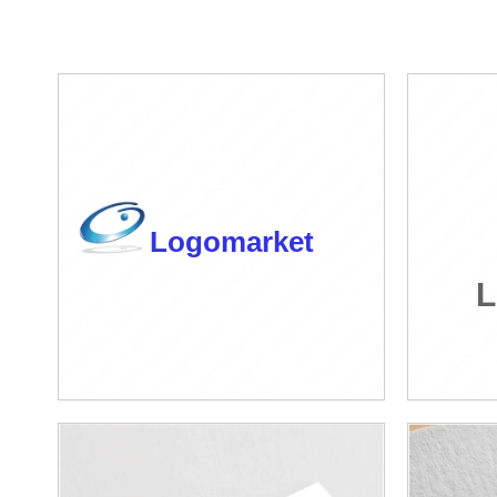
Logomarket
L