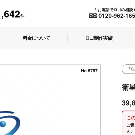
1,642
お電話でロゴの相談
\
0120-962-16
件
料金について
ロゴ制作実績
「G
No.5757
衛
39,
こ
ご購
ん。