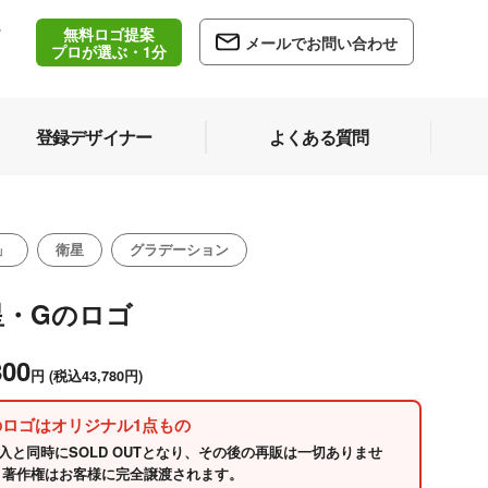
無料ロゴ提案
/
メールでお問い合わせ
5
プロが選ぶ・1分
登録デザイナー
よくある質問
」
衛星
グラデーション
星・Gのロゴ
800
円
(税込43,780円)
のロゴはオリジナル1点もの
入と同時にSOLD OUTとなり、その後の再販は一切ありませ
 著作権はお客様に完全譲渡されます。