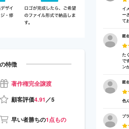
イ
ー
て
匿
た
で
の特徴
ン
著作権完全譲渡
匿
顧客評価
4.91
／5
色
プ
早い者勝ちの
1点もの