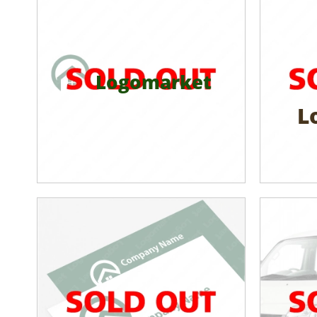
Logomarket
L