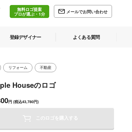
無料ロゴ提案
/
メールでお問い合わせ
5
プロが選ぶ・1分
登録デザイナー
よくある質問
リフォーム
不動産
mple Houseのロゴ
800
円
(税込43,780円)
このロゴを購入する