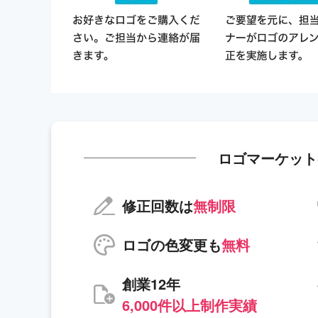
ロゴマーケット
修正回数は
無制限
ロゴの色変更も
無料
創業12年
6,000件以上制作実績