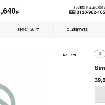
1,640
お電話でロゴの相談
\
0120-962-16
件
料金について
ロゴ制作実績
家
No.5779
Si
39,