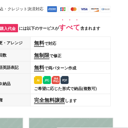
込・クレジット決済対応
すべて
購入代金
には以下のサービスが
含まれます
無料
更・アレンジ
で対応
無制限
回数
で修正
無料
語英語表記
で両パターン作成
タ納品
ご希望に応じた形式で納品(複数可)
完全無料譲渡
権
します