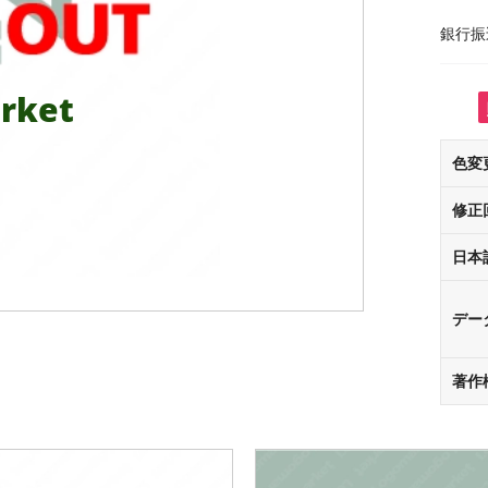
銀行振
rket
色変
修正
日本
デー
著作