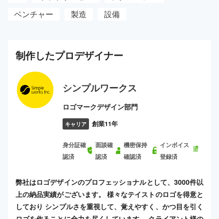
ベンチャー
製造
設備
制作した
プロ
デザイナー
シンプルワークス
ロゴマークデザイン部門
創業11年
キャリア
身分証確
面談確
機密保持
インボイス
認済
認済
確認済
登録済
弊社はロゴデザインのプロフェッショナルとして、3000件以
上の納品実績がございます。 様々なテイストのロゴを得意と
しており シンプルさを重視して、覚えやすく、かつ目を引く
ロゴを作ることに全力を尽くしています。 クライアント様の