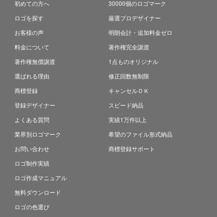
初めての方へ
30000個のロゴマーク
ロゴを探す
厳選プロデザイナー
お客様の声
明朗会計・追加料金ゼロ
料金について
著作権完全譲渡
著作権無償譲渡
1点ものオリジナル
選ばれる理由
修正回数無制限
商標登録
キャンセルＯＫ
登録デザイナー
スピード納品
よくある質問
実績1万件以上
業界別ロゴマーク
希望のファイル形式納品
お問い合わせ
商標登録サポート
ロゴ制作実績
ロゴ作成マニュアル
無料ダウンロード
ロゴの色選び