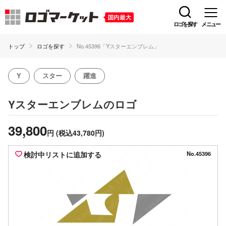
ロゴを探す
メニュー
トップ
ロゴを探す
No.45396「Yスターエンブレム」
Y
スター
躍進
のロゴ
Yスターエンブレム
39,800
円
(税込43,780円)
検討中リストに追加する
No.45396