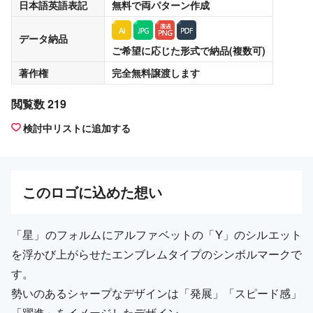
日本語英語表記
無料
で両パターン作成
データ納品
ご希望に応じた形式で納品(複数可)
著作権
完全無料譲渡
します
閲覧数 219
検討中リストに追加する
この
ロゴ
に込めた想い
「星」のフォルムにアルファベットの「Y」のシルエット
を浮かび上がらせたエンブレムタイプのシンボルマークで
す。
勢いのあるシャープなデザインは「発展」「スピード感」
「躍進」をイメージしたデザイン。