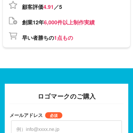
顧客評価
4.91
／5
創業12年
6,000件以上制作実績
早い者勝ちの
1点もの
ロゴマークのご購入
メールアドレス