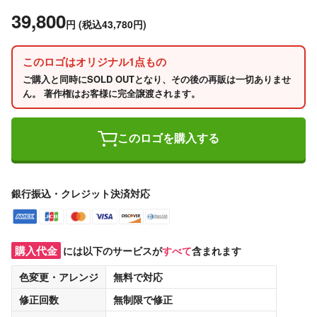
39,800
円
(税込43,780円)
このロゴはオリジナル1点もの
ご購入と同時にSOLD OUTとなり、その後の再販は一切ありませ
ん。 著作権はお客様に完全譲渡されます。
このロゴを購入する
銀行振込・クレジット決済対応
購入代金
には以下のサービスが
すべて
含まれます
色変更・アレンジ
無料
で対応
修正回数
無制限
で修正