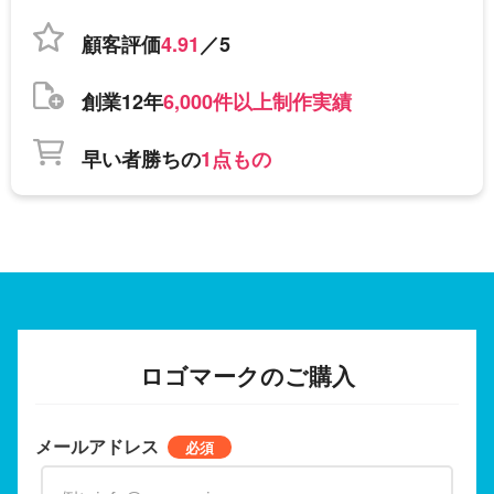
顧客評価
4.91
／5
創業12年
6,000件以上制作実績
早い者勝ちの
1点もの
ロゴマークのご購入
メールアドレス