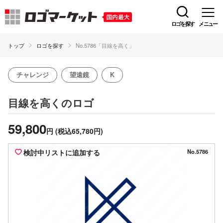
ロゴを探す
メニュー
トップ
ロゴを探す
No.5786「目線を高く」
チャレンジ
望遠鏡
K
のロゴ
目線を高く
59,800
円
(税込65,780円)
検討中リストに追加する
No.5786