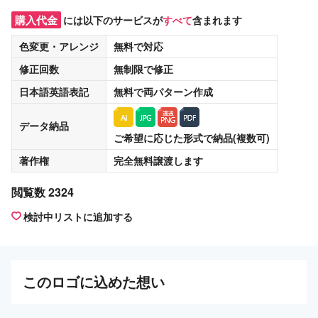
購入代金
には以下のサービスが
すべて
含まれます
色変更・アレンジ
無料
で対応
修正回数
無制限
で修正
日本語英語表記
無料
で両パターン作成
データ納品
ご希望に応じた形式で納品(複数可)
著作権
完全無料譲渡
します
閲覧数 2324
検討中リストに追加する
この
ロゴ
に込めた想い