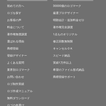
初めての方へ
30000個のロゴマーク
ロゴを探す
厳選プロデザイナー
お客様の声
明朗会計・追加料金ゼロ
料金について
著作権完全譲渡
著作権無償譲渡
1点ものオリジナル
選ばれる理由
修正回数無制限
商標登録
キャンセルＯＫ
登録デザイナー
スピード納品
よくある質問
実績1万件以上
業界別ロゴマーク
希望のファイル形式納品
お問い合わせ
商標登録サポート
ロゴ制作実績
ロゴ作成マニュアル
無料ダウンロード
ロゴの色選び