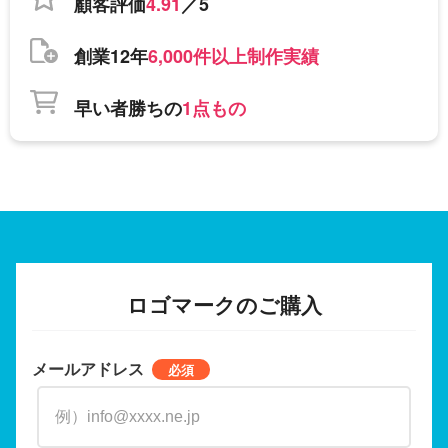
顧客評価
4.91
／5
創業12年
6,000件以上制作実績
早い者勝ちの
1点もの
ロゴマークのご購入
メールアドレス