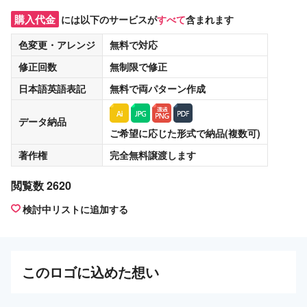
購入代金
には以下のサービスが
すべて
含まれます
色変更・アレンジ
無料
で対応
修正回数
無制限
で修正
日本語英語表記
無料
で両パターン作成
データ納品
ご希望に応じた形式で納品(複数可)
著作権
完全無料譲渡
します
閲覧数 2620
検討中リストに追加する
この
ロゴ
に込めた想い