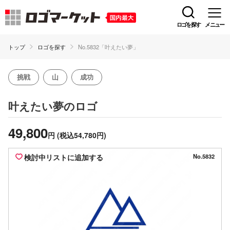
ロゴを探す
メニュー
トップ
ロゴを探す
No.5832「叶えたい夢」
挑戦
山
成功
のロゴ
叶えたい夢
49,800
円
(税込54,780円)
検討中リストに追加する
No.5832