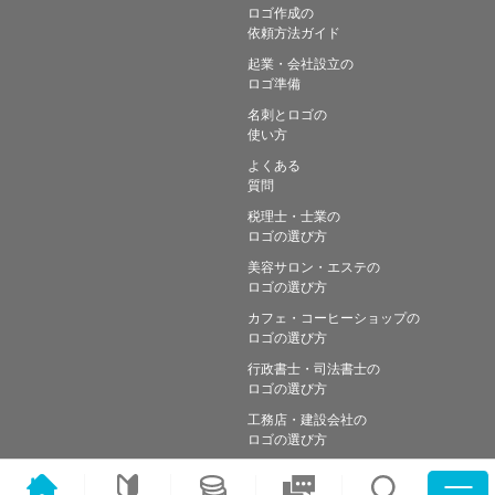
ロゴ作成の
依頼方法ガイド
起業・会社設立の
ロゴ準備
名刺とロゴの
使い方
よくある
質問
税理士・士業の
ロゴの選び方
美容サロン・エステの
ロゴの選び方
カフェ・コーヒーショップの
ロゴの選び方
行政書士・司法書士の
ロゴの選び方
工務店・建設会社の
ロゴの選び方