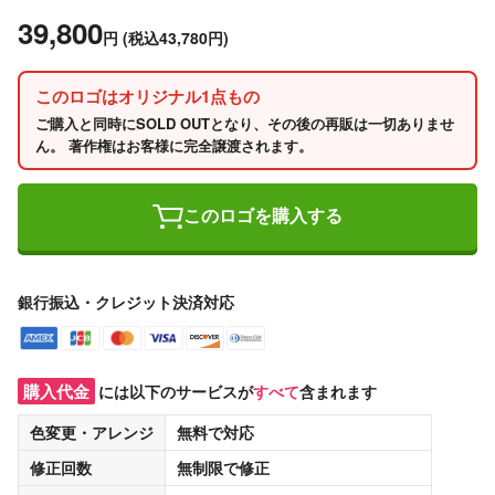
39,800
円
(税込43,780円)
このロゴはオリジナル1点もの
ご購入と同時にSOLD OUTとなり、その後の再販は一切ありませ
ん。 著作権はお客様に完全譲渡されます。
このロゴを購入する
銀行振込・クレジット決済対応
購入代金
には以下のサービスが
すべて
含まれます
色変更・アレンジ
無料
で対応
修正回数
無制限
で修正