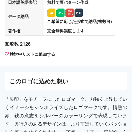
日本語英語表記
無料
で両パターン作成
データ納品
ご希望に応じた形式で納品(複数可)
著作権
完全無料譲渡
します
閲覧数 2126
検討中リストに追加する
この
ロゴ
に込めた想い
「矢印」をモチーフにしたロゴマーク。力強く上昇してい
くイメージをシンボライズしたロゴマークです。情熱の
赤、鉄の意志をシルバーのカラーリングで表現していま
す。奥行きのあるデザインは、より前進していくパッショ
ンを感じさせてくれます。「頂点」「未来」「可能性」を