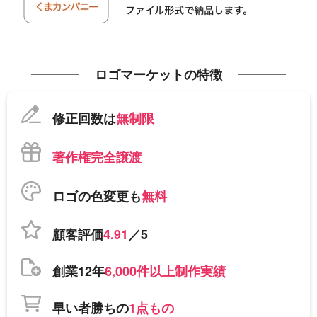
ロゴマーケットの特徴
修正回数は
無制限
著作権完全譲渡
ロゴの色変更も
無料
顧客評価
4.91
／5
創業12年
6,000件以上制作実績
早い者勝ちの
1点もの