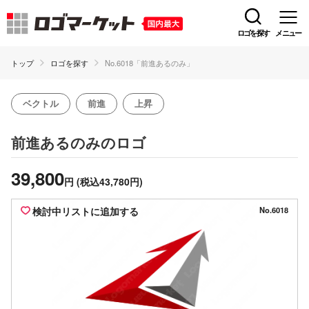
ロゴを探す
メニュー
トップ
ロゴを探す
No.6018「前進あるのみ」
ベクトル
前進
上昇
のロゴ
前進あるのみ
39,800
円
(税込43,780円)
検討中リストに追加する
No.6018