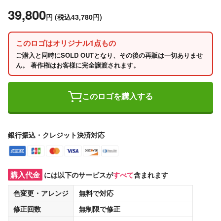
39,800
円
(税込43,780円)
このロゴはオリジナル1点もの
ご購入と同時にSOLD OUTとなり、その後の再販は一切ありませ
ん。 著作権はお客様に完全譲渡されます。
このロゴを購入する
銀行振込・クレジット決済対応
購入代金
には以下のサービスが
すべて
含まれます
色変更・アレンジ
無料
で対応
修正回数
無制限
で修正