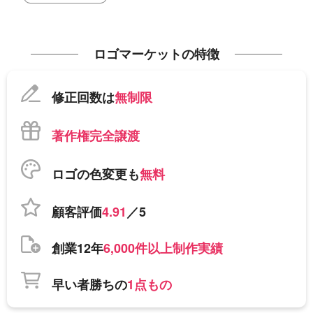
ロゴマーケットの特徴
修正回数は
無制限
著作権完全譲渡
ロゴの色変更も
無料
顧客評価
4.91
／5
創業12年
6,000件以上制作実績
早い者勝ちの
1点もの