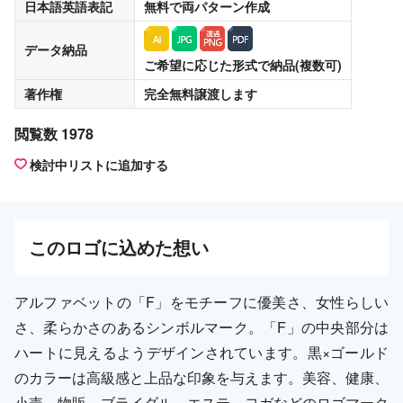
日本語英語表記
無料
で両パターン作成
データ納品
ご希望に応じた形式で納品(複数可)
著作権
完全無料譲渡
します
閲覧数 1978
検討中リストに追加する
この
ロゴ
に込めた想い
アルファベットの「F」をモチーフに優美さ、女性らしい
さ、柔らかさのあるシンボルマーク。「F」の中央部分は
ハートに見えるようデザインされています。黒×ゴールド
のカラーは高級感と上品な印象を与えます。美容、健康、
小売、物販、ブライダル、エステ、ヨガなどのロゴマーク