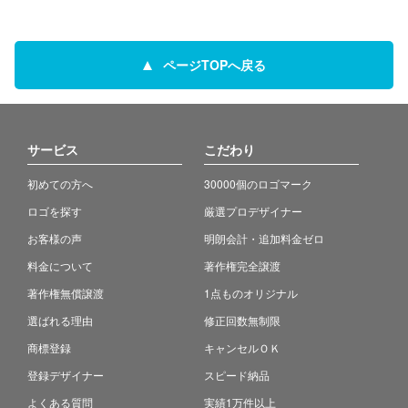
ページTOPへ戻る
サービス
こだわり
初めての方へ
30000個のロゴマーク
ロゴを探す
厳選プロデザイナー
お客様の声
明朗会計・追加料金ゼロ
料金について
著作権完全譲渡
著作権無償譲渡
1点ものオリジナル
選ばれる理由
修正回数無制限
商標登録
キャンセルＯＫ
登録デザイナー
スピード納品
よくある質問
実績1万件以上