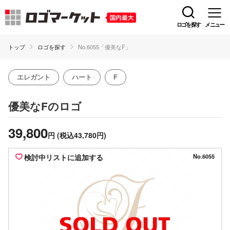
ロゴを探す
メニュー
トップ
ロゴを探す
No.6055「優美なF」
エレガント
ハート
F
のロゴ
優美なF
39,800
円
(税込43,780円)
検討中リストに追加する
No.6055