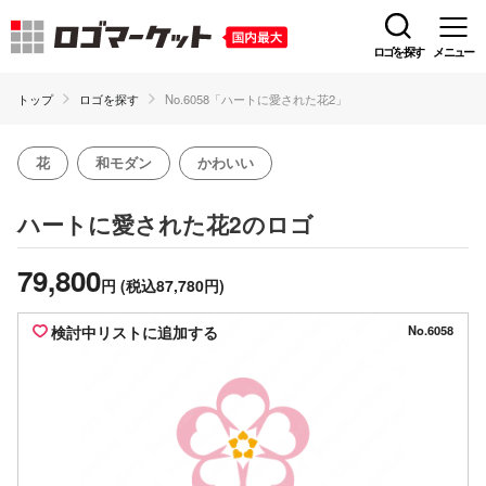
ロゴを探す
メニュー
トップ
ロゴを探す
No.6058「ハートに愛された花2」
花
和モダン
かわいい
のロゴ
ハートに愛された花2
79,800
円
(税込87,780円)
検討中リストに追加する
No.6058