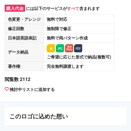
購入代金
には以下のサービスが
すべて
含まれます
色変更・アレンジ
無料
で対応
修正回数
無制限
で修正
日本語英語表記
無料
で両パターン作成
データ納品
ご希望に応じた形式で納品(複数可)
著作権
完全無料譲渡
します
閲覧数 2112
検討中リストに追加する
この
ロゴ
に込めた想い