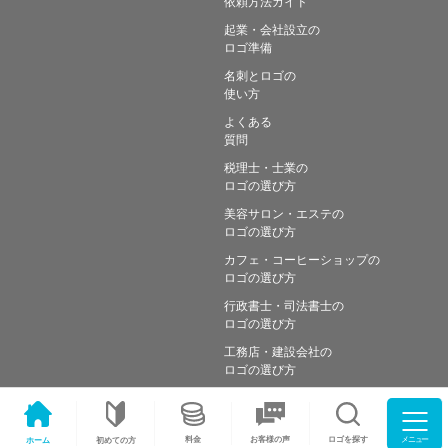
依頼方法ガイド
起業・会社設立の
ロゴ準備
名刺とロゴの
使い方
よくある
質問
税理士・士業の
ロゴの選び方
美容サロン・エステの
ロゴの選び方
カフェ・コーヒーショップの
ロゴの選び方
行政書士・司法書士の
ロゴの選び方
工務店・建設会社の
ロゴの選び方
メニュー
料金
ロゴを探す
お客様の声
ホーム
初めての方
Copyright © Simple works Inc. All Rights Reserved.