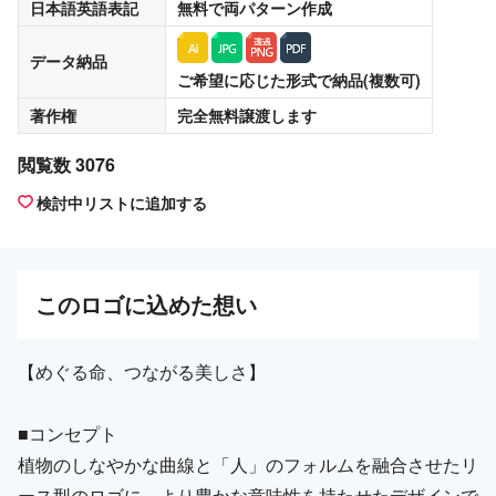
日本語英語表記
無料
で両パターン作成
データ納品
ご希望に応じた形式で納品(複数可)
著作権
完全無料譲渡
します
閲覧数 3076
検討中リストに追加する
この
ロゴ
に込めた想い
【めぐる命、つながる美しさ】
■コンセプト
植物のしなやかな曲線と「人」のフォルムを融合させたリ
ース型のロゴに、より豊かな意味性を持たせたデザインで