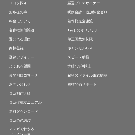
ロゴを探す
厳選プロデザイナー
お客様の声
明朗会計・追加料金ゼロ
料金について
著作権完全譲渡
著作権無償譲渡
1点ものオリジナル
選ばれる理由
修正回数無制限
商標登録
キャンセルＯＫ
登録デザイナー
スピード納品
よくある質問
実績1万件以上
業界別ロゴマーク
希望のファイル形式納品
お問い合わせ
商標登録サポート
ロゴ制作実績
ロゴ作成マニュアル
無料ダウンロード
ロゴの色選び
マンガでわかる
デザイン活用