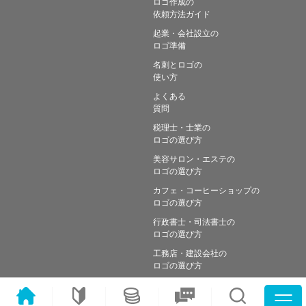
ロゴ作成の
依頼方法ガイド
起業・会社設立の
ロゴ準備
名刺とロゴの
使い方
よくある
質問
税理士・士業の
ロゴの選び方
美容サロン・エステの
ロゴの選び方
カフェ・コーヒーショップの
ロゴの選び方
行政書士・司法書士の
ロゴの選び方
工務店・建設会社の
ロゴの選び方