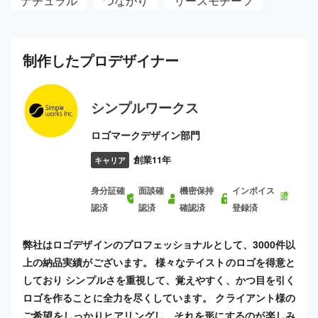
ナチュラル
つながり
リースモチーフ
制作した
プロ
デザイナー
シンプルワークス
ロゴマークデザイン部門
創業11年
キャリア
身分証確
面談確
機密保持
インボイス
認済
認済
確認済
登録済
弊社はロゴデザインのプロフェッショナルとして、3000件以
上の納品実績がございます。 様々なテイストのロゴを得意と
しており シンプルさを重視して、覚えやすく、かつ目を引く
ロゴを作ることに全力を尽くしています。 クライアント様の
ご希望をしっかりヒアリングし、それを形にするのが楽しみ