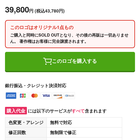
39,800
円
(税込43,780円)
このロゴはオリジナル1点もの
ご購入と同時にSOLD OUTとなり、その後の再販は一切ありませ
ん。 著作権はお客様に完全譲渡されます。
このロゴを購入する
銀行振込・クレジット決済対応
購入代金
には以下のサービスが
すべて
含まれます
色変更・アレンジ
無料
で対応
修正回数
無制限
で修正