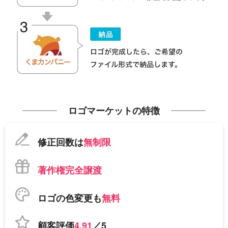
ロゴマーケットの特徴
修正回数は
無制限
著作権完全譲渡
ロゴの色変更も
無料
顧客評価
4.91
／5