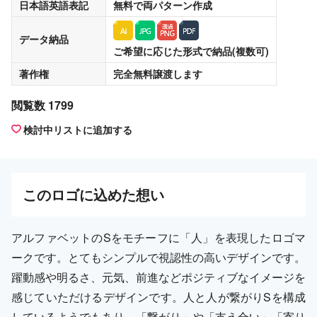
日本語英語表記
無料
で両パターン作成
データ納品
ご希望に応じた形式で納品(複数可)
著作権
完全無料譲渡
します
閲覧数 1799
検討中リストに追加する
この
ロゴ
に込めた想い
アルファベットのSをモチーフに「人」を表現したロゴマ
ークです。とてもシンプルで視認性の高いデザインです。
躍動感や明るさ、元気、前進などポジティブなイメージを
感じていただけるデザインです。人と人が繋がりSを構成
しているようでもあり、「繋がり」や「支え合い」「寄り