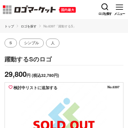
ロゴを探す
メニュー
トップ
ロゴを探す
No.6397「躍動するS」
S
シンプル
人
のロゴ
躍動するS
29,800
円
(税込32,780円)
検討中リストに追加する
No.6397