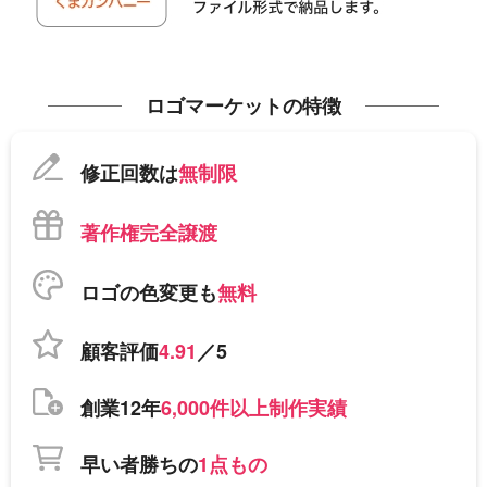
ロゴマーケットの特徴
修正回数は
無制限
著作権完全譲渡
ロゴの色変更も
無料
顧客評価
4.91
／5
創業12年
6,000件以上制作実績
早い者勝ちの
1点もの