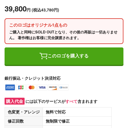
39,800
円
(税込43,780円)
このロゴはオリジナル1点もの
ご購入と同時にSOLD OUTとなり、その後の再販は一切ありませ
ん。 著作権はお客様に完全譲渡されます。
このロゴを購入する
銀行振込・クレジット決済対応
購入代金
には以下のサービスが
すべて
含まれます
色変更・アレンジ
無料
で対応
修正回数
無制限
で修正