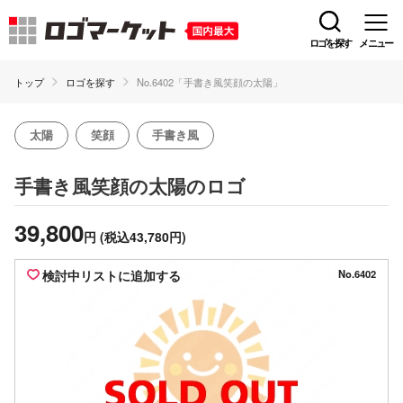
ロゴを探す
メニュー
トップ
ロゴを探す
No.6402「手書き風笑顔の太陽」
太陽
笑顔
手書き風
のロゴ
手書き風笑顔の太陽
39,800
円
(税込43,780円)
検討中リストに追加する
No.6402