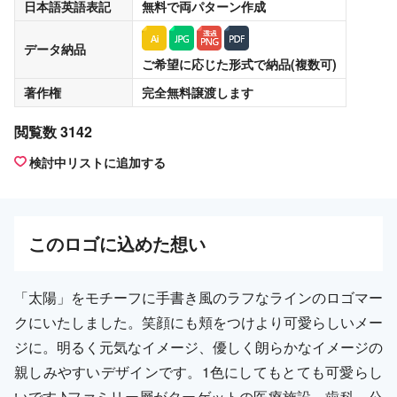
日本語英語表記
無料
で両パターン作成
データ納品
ご希望に応じた形式で納品(複数可)
著作権
完全無料譲渡
します
閲覧数 3142
検討中リストに追加する
この
ロゴ
に込めた想い
「太陽」をモチーフに手書き風のラフなラインのロゴマー
クにいたしました。笑顔にも頬をつけより可愛らしいメー
ジに。明るく元気なイメージ、優しく朗らかなイメージの
親しみやすいデザインです。1色にしてもとても可愛らし
いです♪ファミリー層がターゲットの医療施設、歯科、公