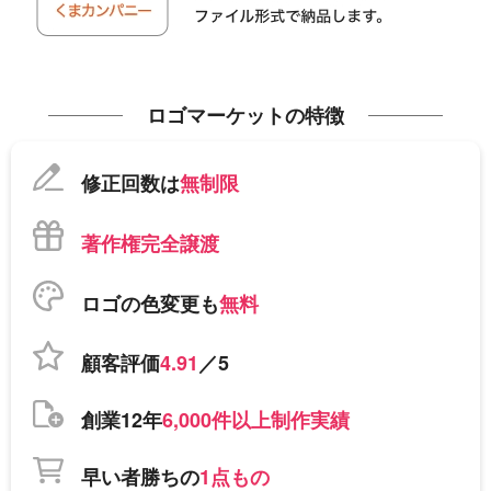
ロゴマーケットの特徴
修正回数は
無制限
著作権完全譲渡
ロゴの色変更も
無料
顧客評価
4.91
／5
創業12年
6,000件以上制作実績
早い者勝ちの
1点もの