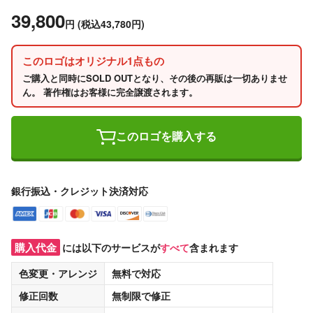
39,800
円
(税込43,780円)
このロゴはオリジナル1点もの
ご購入と同時にSOLD OUTとなり、その後の再販は一切ありませ
ん。 著作権はお客様に完全譲渡されます。
このロゴを購入する
銀行振込・クレジット決済対応
購入代金
には以下のサービスが
すべて
含まれます
色変更・アレンジ
無料
で対応
修正回数
無制限
で修正