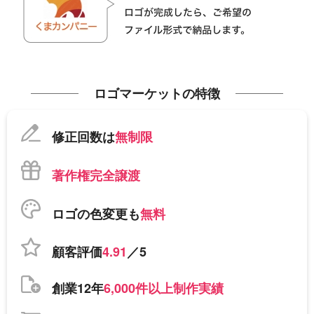
ロゴマーケットの特徴
修正回数は
無制限
著作権完全譲渡
ロゴの色変更も
無料
顧客評価
4.91
／5
創業12年
6,000件以上制作実績