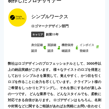
制作した
プロ
デザイナー
シンプルワークス
ロゴマークデザイン部門
創業11年
キャリア
身分証確
面談確
機密保持
インボイス
認済
認済
確認済
登録済
弊社はロゴデザインのプロフェッショナルとして、3000件以
上の納品実績がございます。 様々なテイストのロゴを得意と
しており シンプルさを重視して、覚えやすく、かつ目を引く
ロゴを作ることに全力を尽くしています。 クライアント様の
ご希望をしっかりヒアリングし、それを形にするのが楽しみ
の一つです。 どんな業界でも、どんなスタイルでも、柔軟に
対応できる自信があります。 ロゴデザインはもちろん、名刺
や封筒などに関するご相談があればお気軽にお問い合わせく