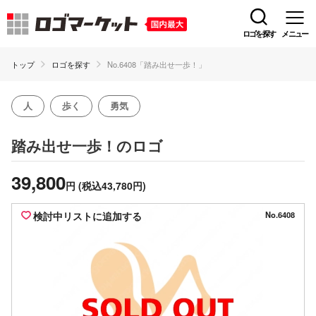
ロゴを探す
メニュー
トップ
ロゴを探す
No.6408「踏み出せ一歩！」
人
歩く
勇気
のロゴ
踏み出せ一歩！
39,800
円
(税込43,780円)
検討中リストに追加する
No.6408