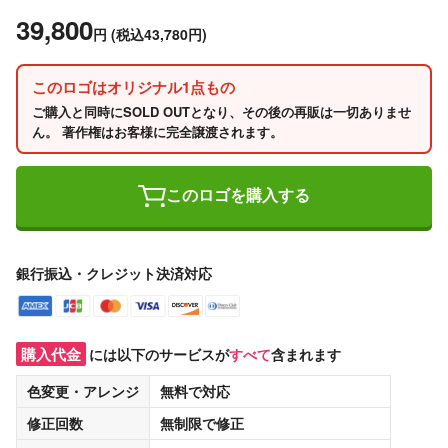
39,800
円
(税込43,780円)
このロゴはオリジナル1点もの
ご購入と同時にSOLD OUTとなり、その後の再販は一切ありませ
ん。 著作権はお客様に完全譲渡されます。
このロゴを購入する
銀行振込・クレジット決済対応
購入代金
には以下のサービスが
すべて
含まれます
色変更・アレンジ
無料
で対応
修正回数
無制限
で修正