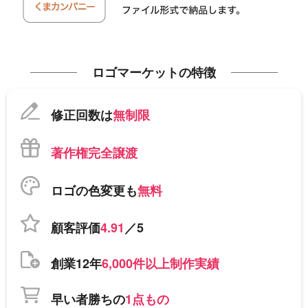
ロゴマーケットの特徴
修正回数は
無制限
著作権完全譲渡
ロゴの色変更も
無料
顧客評価
4.91
／5
創業12年
6,000件以上制作実績
早い者勝ちの
1点もの