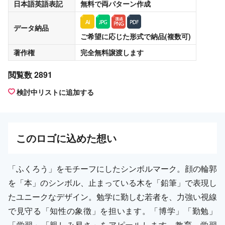
日本語英語表記
無料
で両パターン作成
データ納品
ご希望に応じた形式で納品(複数可)
著作権
完全無料譲渡
します
閲覧数 2891
検討中リストに追加する
この
ロゴ
に込めた想い
「ふくろう」をモチーフにしたシンボルマーク。顔の輪郭
を「本」のシンボル、止まっている木を「鉛筆」で表現し
たユニークなデザイン。勉学に勤しむ若者を、力強い視線
で見守る「知性の象徴」を担います。「博学」「勤勉」
「学習」「親しみ易さ」をアピールします。教育、学習