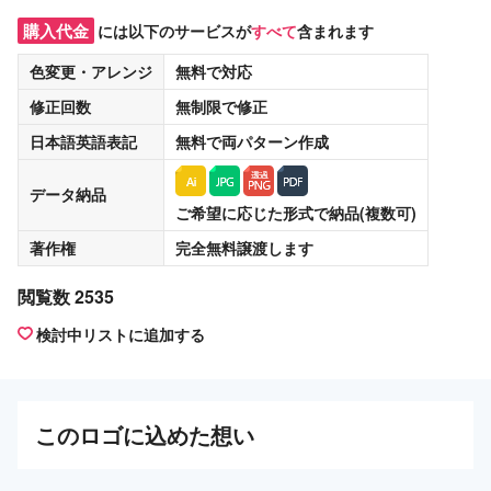
購入代金
には以下のサービスが
すべて
含まれます
色変更・アレンジ
無料
で対応
修正回数
無制限
で修正
日本語英語表記
無料
で両パターン作成
データ納品
ご希望に応じた形式で納品(複数可)
著作権
完全無料譲渡
します
閲覧数 2535
検討中リストに追加する
この
ロゴ
に込めた想い