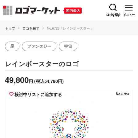
ロゴを探す
メニュー
トップ
ロゴを探す
No.6723「レインボースター」
星
ファンタジー
宇宙
のロゴ
レインボースター
49,800
円
(税込54,780円)
検討中リストに追加する
No.6723