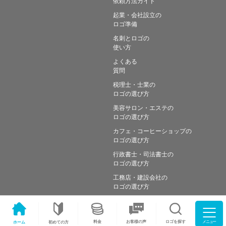
依頼方法ガイド
起業・会社設立の
ロゴ準備
名刺とロゴの
使い方
よくある
質問
税理士・士業の
ロゴの選び方
美容サロン・エステの
ロゴの選び方
カフェ・コーヒーショップの
ロゴの選び方
行政書士・司法書士の
ロゴの選び方
工務店・建設会社の
ロゴの選び方
メニュー
料金
ロゴを探す
お客様の声
ホーム
初めての方
Copyright © Simple works Inc. All Rights Reserved.