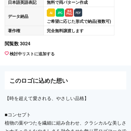
日本語英語表記
無料
で両パターン作成
データ納品
ご希望に応じた形式で納品(複数可)
著作権
完全無料譲渡
します
閲覧数 3024
検討中リストに追加する
この
ロゴ
に込めた想い
【時を超えて愛される、やさしい品格】
■コンセプト
植物の葉やつたを繊細に組み合わせ、クラシカルな美しさ
とナチュラルなやさしさを融合させた飾り罫ロゴマークで