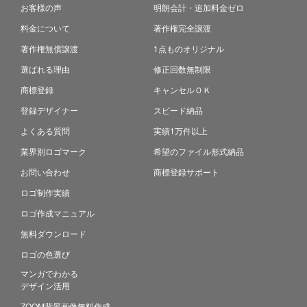
お客様の声
明朗会計・追加料金ゼロ
料金について
著作権完全譲渡
著作権無償譲渡
1点ものオリジナル
選ばれる理由
修正回数無制限
商標登録
キャンセルＯＫ
登録デザイナー
スピード納品
よくある質問
実績1万件以上
業界別ロゴマーク
希望のファイル形式納品
お問い合わせ
商標登録サポート
ロゴ制作実績
ロゴ作成マニュアル
無料ダウンロード
ロゴの色選び
マンガでわかる
デザイン活用
ZOOM背景画像無料作成