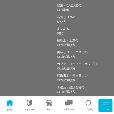
起業・会社設立の
ロゴ準備
名刺とロゴの
使い方
よくある
質問
税理士・士業の
ロゴの選び方
美容サロン・エステの
ロゴの選び方
カフェ・コーヒーショップの
ロゴの選び方
行政書士・司法書士の
ロゴの選び方
工務店・建設会社の
ロゴの選び方
メニュー
料金
ロゴを探す
お客様の声
ホーム
初めての方
Copyright © Simple works Inc. All Rights Reserved.