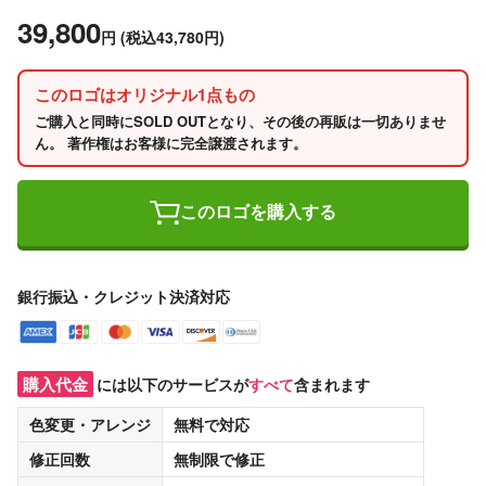
39,800
円
(税込43,780円)
このロゴはオリジナル1点もの
ご購入と同時にSOLD OUTとなり、その後の再販は一切ありませ
ん。 著作権はお客様に完全譲渡されます。
このロゴを購入する
銀行振込・クレジット決済対応
購入代金
には以下のサービスが
すべて
含まれます
色変更・アレンジ
無料
で対応
修正回数
無制限
で修正