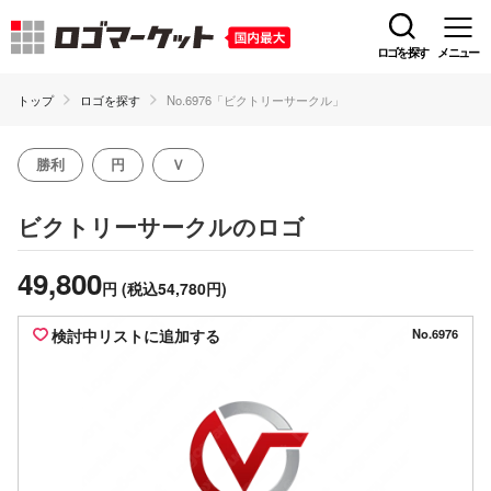
ロゴを探す
メニュー
トップ
ロゴを探す
No.6976「ビクトリーサークル」
勝利
円
Ｖ
のロゴ
ビクトリーサークル
49,800
円
(税込54,780円)
検討中リストに追加する
No.6976