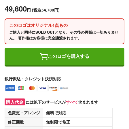
49,800
円
(税込54,780円)
このロゴはオリジナル1点もの
ご購入と同時にSOLD OUTとなり、その後の再販は一切ありませ
ん。 著作権はお客様に完全譲渡されます。
このロゴを購入する
銀行振込・クレジット決済対応
購入代金
には以下のサービスが
すべて
含まれます
色変更・アレンジ
無料
で対応
修正回数
無制限
で修正