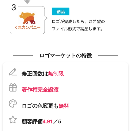
ロゴマーケットの特徴
修正回数は
無制限
著作権完全譲渡
ロゴの色変更も
無料
顧客評価
4.91
／5