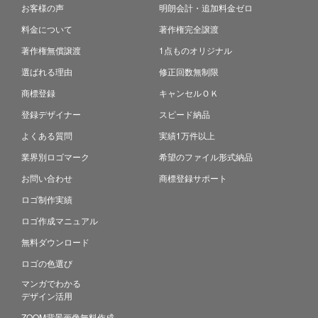
お客様の声
明朗会計・追加料金ゼロ
料金について
著作権完全譲渡
著作権無償譲渡
1点ものオリジナル
選ばれる理由
修正回数無制限
商標登録
キャンセルＯＫ
登録デザイナー
スピード納品
よくある質問
実績1万件以上
業界別ロゴマーク
希望のファイル形式納品
お問い合わせ
商標登録サポート
ロゴ制作実績
ロゴ作成マニュアル
無料ダウンロード
ロゴの色選び
マンガでわかる
デザイン活用
ZOOM背景画像無料作成