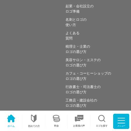
起業・会社設立の
ロゴ準備
名刺とロゴの
使い方
よくある
質問
税理士・士業の
ロゴの選び方
美容サロン・エステの
ロゴの選び方
カフェ・コーヒーショップの
ロゴの選び方
行政書士・司法書士の
ロゴの選び方
工務店・建設会社の
ロゴの選び方
メニュー
料金
ロゴを探す
お客様の声
ホーム
初めての方
Copyright © Simple works Inc. All Rights Reserved.