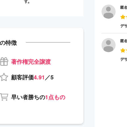
匿
デ
匿
の特徴
デ
著作権完全譲渡
顧客評価
4.91
／5
早い者勝ちの
1点もの