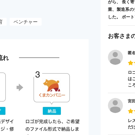
がら、 長く
業、製造系の
した。 ポートフォ
育
ベンチャー
お客さま
匿
流れ
ロ
は
こ
宮
レ
だ