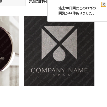
完全無料譲渡
権
します
X
過去30日間にこのロゴの
閲覧が14件ありました。