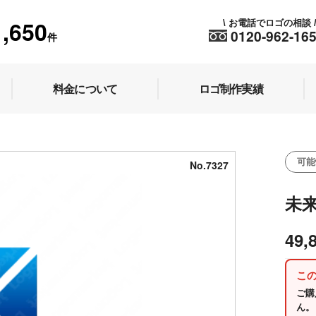
1,650
お電話でロゴの相談
\
0120-962-16
件
料金について
ロゴ制作実績
可能
No.7327
未
49,
こ
ご購
ん。