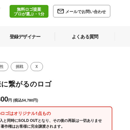
無料ロゴ提案
/
メールでお問い合わせ
5
プロが選ぶ・1分
登録デザイナー
よくある質問
性
挑戦
X
来に繋がるのロゴ
800
円
(税込54,780円)
のロゴはオリジナル1点もの
入と同時にSOLD OUTとなり、その後の再販は一切ありませ
 著作権はお客様に完全譲渡されます。