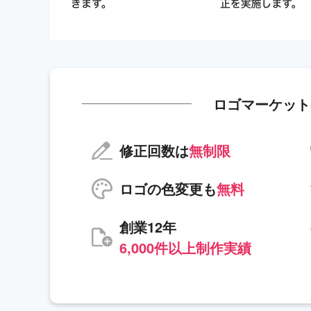
ロゴマーケット
修正回数は
無制限
ロゴの色変更も
無料
創業12年
6,000件以上制作実績