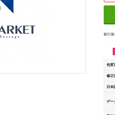
銀行振
色変
修正
日本
デー