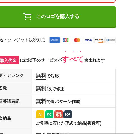
このロゴを購入する
込・クレジット決済対応
すべて
購入代金
には以下のサービスが
含まれます
無料
更・アレンジ
で対応
無制限
回数
で修正
無料
語英語表記
で両パターン作成
タ納品
ご希望に応じた形式で納品(複数可)