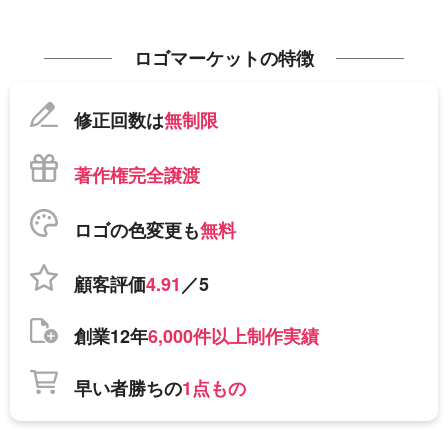
ロゴマーケットの特徴
修正回数は
無制限
著作権完全譲渡
ロゴの色変更も
無料
顧客評価
4.91
／5
創業12年
6,000件以上制作実績
早い者勝ちの
1点もの