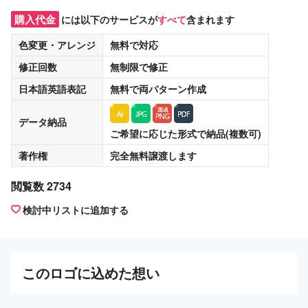
購入代金
には以下のサービスが
すべて
含まれます
色変更・アレンジ
無料
で対応
修正回数
無制限
で修正
日本語英語表記
無料
で両パターン作成
データ納品
ご希望に応じた形式で納品(複数可)
著作権
完全無料譲渡
します
閲覧数 2734
検討中リストに追加する
この
ロゴ
に込めた想い