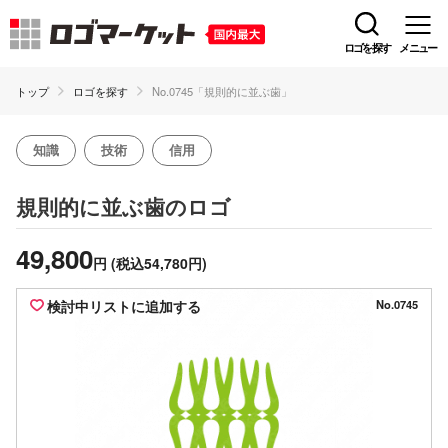
ロゴを探す
メニュー
トップ
ロゴを探す
No.0745「規則的に並ぶ歯」
知識
技術
信用
のロゴ
規則的に並ぶ歯
49,800
円
(税込54,780円)
検討中リストに追加する
No.0745