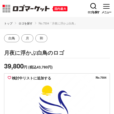
ロゴを探す
メニュー
トップ
ロゴを探す
No.7504「月夜に浮かぶ白鳥」
白鳥
月
和
のロゴ
月夜に浮かぶ白鳥
39,800
円
(税込43,780円)
検討中リストに追加する
No.7504