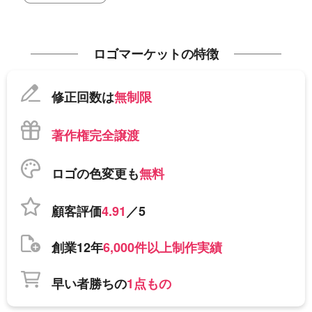
ロゴマーケットの特徴
修正回数は
無制限
著作権完全譲渡
ロゴの色変更も
無料
顧客評価
4.91
／5
創業12年
6,000件以上制作実績
早い者勝ちの
1点もの