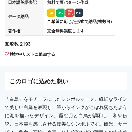
日本語英語表記
無料
で両パターン作成
データ納品
ご希望に応じた形式で納品(複数可)
著作権
完全無料譲渡
します
閲覧数 2193
検討中リストに追加する
この
ロゴ
に込めた想い
「白鳥」をモチーフにしたシンボルマーク。繊細なライン
で美しい白鳥を表現し、筆からインクがこぼれ落ちたよう
に湖を描いたデザイン。霞む月と白鳥が調和し、和や伝
統、日本美を感じさせる優美なシンボルです。観光、サー
ビス、飲食、宿泊、小売、公共施設などの職種へおすすめ