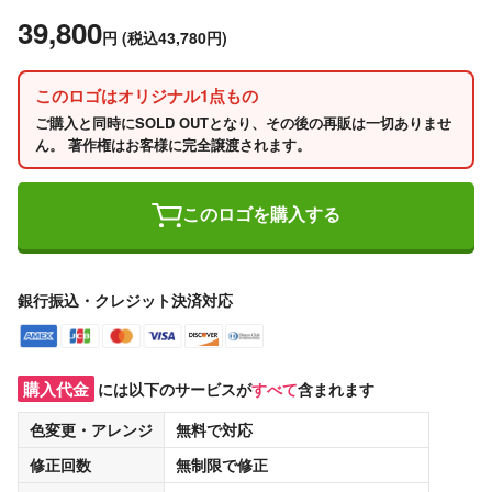
39,800
円
(税込43,780円)
このロゴはオリジナル1点もの
ご購入と同時にSOLD OUTとなり、その後の再販は一切ありませ
ん。 著作権はお客様に完全譲渡されます。
このロゴを購入する
銀行振込・クレジット決済対応
購入代金
には以下のサービスが
すべて
含まれます
色変更・アレンジ
無料
で対応
修正回数
無制限
で修正