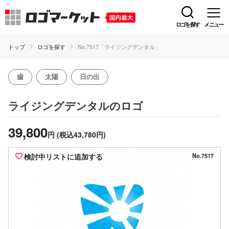
ロゴを探す
メニュー
トップ
ロゴを探す
No.7517「ライジングデンタル」
歯
太陽
日の出
のロゴ
ライジングデンタル
39,800
円
(税込43,780円)
検討中リストに追加する
No.7517