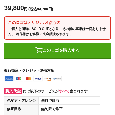
39,800
円
(税込43,780円)
このロゴはオリジナル1点もの
ご購入と同時にSOLD OUTとなり、その後の再販は一切ありませ
ん。 著作権はお客様に完全譲渡されます。
このロゴを購入する
銀行振込・クレジット決済対応
購入代金
には以下のサービスが
すべて
含まれます
色変更・アレンジ
無料
で対応
修正回数
無制限
で修正