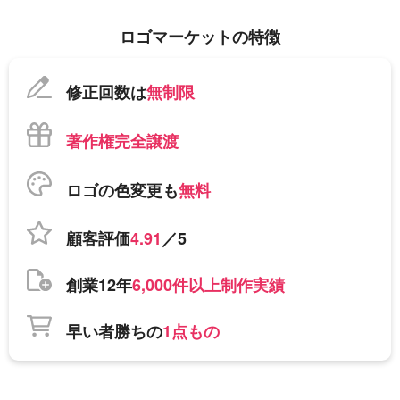
ロゴマーケットの特徴
修正回数は
無制限
著作権完全譲渡
ロゴの色変更も
無料
顧客評価
4.91
／5
創業12年
6,000件以上制作実績
早い者勝ちの
1点もの