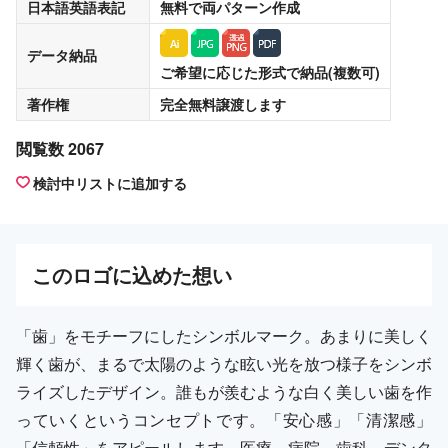
日本語英語表記
無料
で両パターン作成
データ納品
ご希望に応じた形式で納品(複数可)
著作権
完全無料譲渡
します
閲覧数 2067
検討中リストに追加する
この
ロゴ
に込めた想い
「歯」をモチーフにしたシンボルマーク。あまりに美しく
輝く歯が、まるで太陽のような眩い光を放つ様子をシンボ
ライズしたデザイン。誰もが羨むような白く美しい歯を作
っていくというコンセプトです。「安心感」「清潔感」
「信頼性」をアピールします。医療、病院、歯科、デンタ