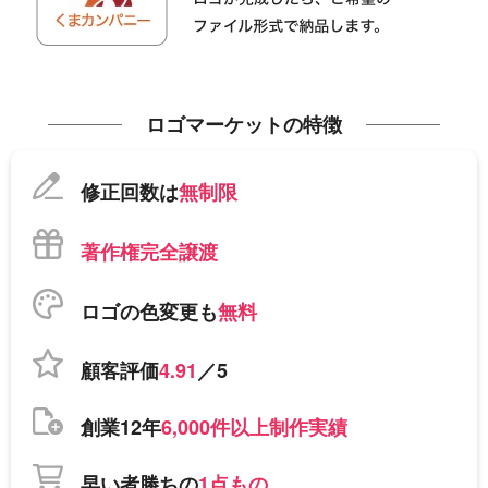
ロゴマーケットの特徴
修正回数は
無制限
著作権完全譲渡
ロゴの色変更も
無料
顧客評価
4.91
／5
創業12年
6,000件以上制作実績
早い者勝ちの
1点もの