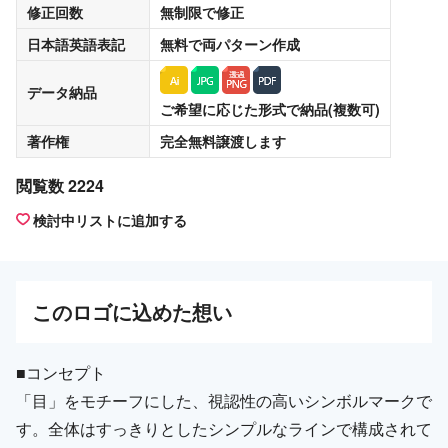
修正回数
無制限
で修正
日本語英語表記
無料
で両パターン作成
データ納品
ご希望に応じた形式で納品(複数可)
著作権
完全無料譲渡
します
閲覧数 2224
検討中リストに追加する
この
ロゴ
に込めた想い
■コンセプト
「目」をモチーフにした、視認性の高いシンボルマークで
す。全体はすっきりとしたシンプルなラインで構成されて