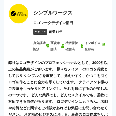
シンプルワークス
ロゴマークデザイン部門
創業11年
キャリア
身分証確
面談確
機密保持
インボイス
認済
認済
確認済
登録済
弊社はロゴデザインのプロフェッショナルとして、3000件以
上の納品実績がございます。 様々なテイストのロゴを得意と
しており シンプルさを重視して、覚えやすく、かつ目を引く
ロゴを作ることに全力を尽くしています。 クライアント様の
ご希望をしっかりヒアリングし、それを形にするのが楽しみ
の一つです。 どんな業界でも、どんなスタイルでも、柔軟に
対応できる自信があります。 ロゴデザインはもちろん、名刺
や封筒などに関するご相談があればお気軽にお問い合わせく
ださい。 お客様のビジネスにおける、最高のロゴ作成をサポ