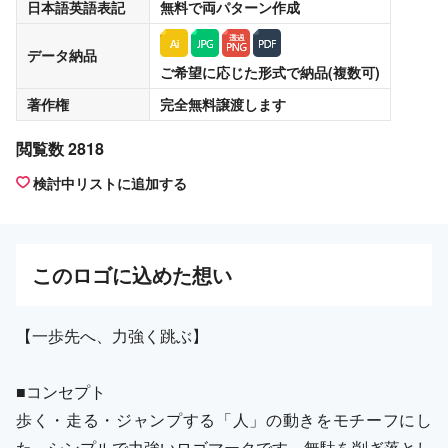
日本語英語表記
無料
で両パターン作成
データ納品
ご希望に応じた形式で納品(複数可)
著作権
完全無料譲渡
します
閲覧数 2818
検討中リストに追加する
この
ロゴ
に込めた想い
【一歩先へ、力強く跳ぶ】
■コンセプト
歩く・走る・ジャンプする「人」の動きをモチーフにし
た、シンプルで力強いロゴマークです。無駄を削ぎ落とし