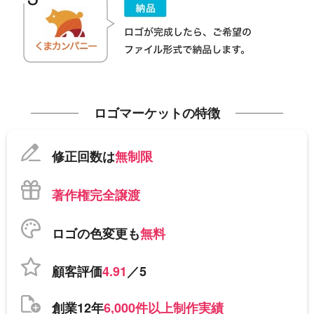
ロゴマーケットの特徴
修正回数は
無制限
著作権完全譲渡
ロゴの色変更も
無料
顧客評価
4.91
／5
創業12年
6,000件以上制作実績