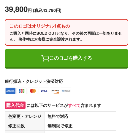
39,800
円
(税込43,780円)
このロゴはオリジナル1点もの
ご購入と同時にSOLD OUTとなり、その後の再販は一切ありませ
ん。 著作権はお客様に完全譲渡されます。
このロゴを購入する
銀行振込・クレジット決済対応
購入代金
には以下のサービスが
すべて
含まれます
色変更・アレンジ
無料
で対応
修正回数
無制限
で修正