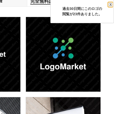
完全無料譲渡
権
します
X
過去30日間にこのロゴの
閲覧が23件ありました。