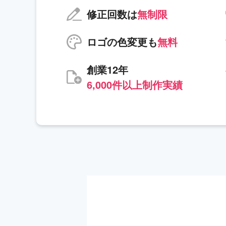
修正回数は
無制限
ロゴの色変更も
無料
創業12年
6,000件以上制作実績