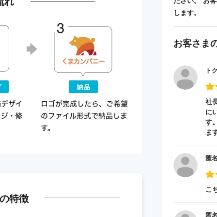
流れ
ださい。 お
します。
お客さま
ト
社
に
す
ま
匿
こ
の特徴
匿