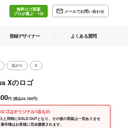
無料ロゴ提案
/
メールでお問い合わせ
5
プロが選ぶ・1分
登録デザイナー
よくある質問
拡がり
X
oss Xのロゴ
800
円
(税込54,780円)
のロゴはオリジナル1点もの
入と同時にSOLD OUTとなり、その後の再販は一切ありませ
 著作権はお客様に完全譲渡されます。