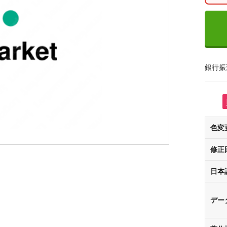
銀行振
色変
修正
日本
デー