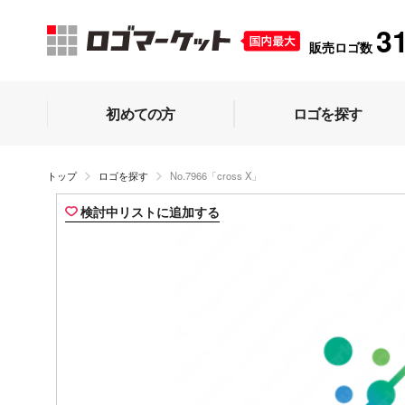
3
販売ロゴ数
初めての方
ロゴを探す
トップ
ロゴを探す
No.7966「cross X」
検討中リストに追加する