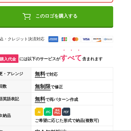
このロゴを購入する
込・クレジット決済対応
すべて
購入代金
には以下のサービスが
含まれます
無料
更・アレンジ
で対応
無制限
回数
で修正
無料
語英語表記
で両パターン作成
タ納品
ご希望に応じた形式で納品(複数可)