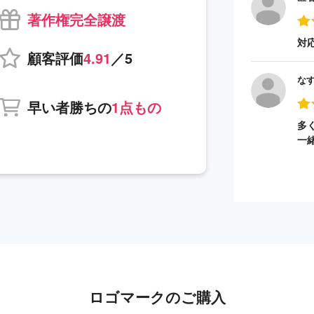
著作権完全譲渡
対
顧客評価
4.91
／5
な
早い者勝ちの
1点もの
多
一
ロゴマークのご購入