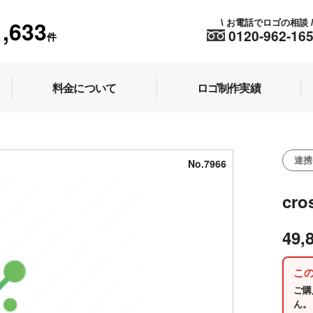
1,633
お電話でロゴの相談
\
0120-962-16
件
料金について
ロゴ制作実績
連携
No.7966
cr
49,
こ
ご購
ん。