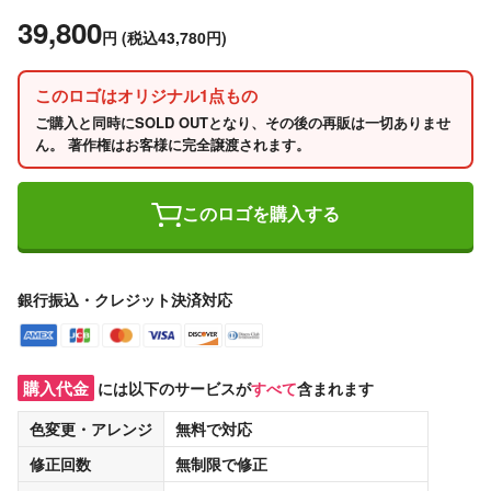
39,800
円
(税込43,780円)
このロゴはオリジナル1点もの
ご購入と同時にSOLD OUTとなり、その後の再販は一切ありませ
ん。 著作権はお客様に完全譲渡されます。
このロゴを購入する
銀行振込・クレジット決済対応
購入代金
には以下のサービスが
すべて
含まれます
色変更・アレンジ
無料
で対応
修正回数
無制限
で修正