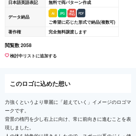
日本語英語表記
無料
で両パターン作成
データ納品
ご希望に応じた形式で納品(複数可)
著作権
完全無料譲渡
します
閲覧数 2058
検討中リストに追加する
この
ロゴ
に込めた想い
力強くというより華麗に「超えていく」イメージのロゴマ
ークです。
背景の楕円を少し右上に向け、常に前向きに進むことを表
現しました。
人の体を抽象的に描きましたので、スポーツ系のジム・健