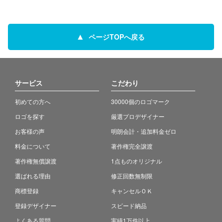
ページTOPへ戻る
サービス
こだわり
初めての方へ
30000個のロゴマーク
ロゴを探す
厳選プロデザイナー
お客様の声
明朗会計・追加料金ゼロ
料金について
著作権完全譲渡
著作権無償譲渡
1点ものオリジナル
選ばれる理由
修正回数無制限
商標登録
キャンセルＯＫ
登録デザイナー
スピード納品
よくある質問
実績1万件以上