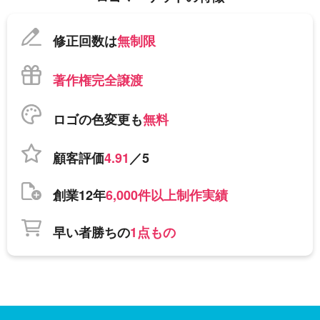
修正回数は
無制限
著作権完全譲渡
ロゴの色変更も
無料
顧客評価
4.91
／5
創業12年
6,000件以上制作実績
早い者勝ちの
1点もの