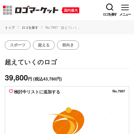
ロゴを探す
メニュー
トップ
ロゴを探す
No.7997「超えていく」
スポーツ
超える
前向き
のロゴ
超えていく
39,800
円
(税込43,780円)
検討中リストに追加する
No.7997